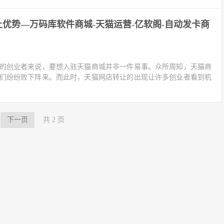
优势—万码库软件商城-天猫运营-亿软阁-自动发卡商
的创业者来说，要想入驻天猫商城并非一件易事。众所周知，天猫商
们纷纷败下阵来。而此时，天猫网店转让的出现让许多创业者看到机
下一页
共 2 页