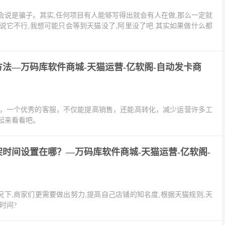
说是骗子。其实,任何项目有人能够写得出就会有人在做,那么一定就
要说它不行,我想可能只会等到天猫没了,阿里没了吧.其实如果做什么都
法—万码库软件商城-天猫运营-亿软阁-自动发卡商
，一个优秀的客服，不仅能提高销售，还能高转化，减少运营许多工
起来看看吧。
时间设置在哪？—万码库软件商城-天猫运营-亿软阁-
况下,商家们更需要做出努力,提高自己店铺的知名度,根据天猫规则,天
时间?