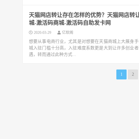
天猫网店转让存在怎样的优势？天猫网店转让
城-激活码商城-激活码自助发卡网
2020-03-29
亿软阁
想要从事电商行业，尤其是对想要在天猫商城上大展身手
城入驻门槛十分高，入驻难度系数更是大到让许多创业者
遇，转而通过此种方式...
1
2