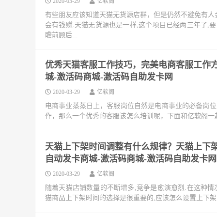
2020-03-29
亿软阁
有些朋友应该知道天猫无货源店群，但是仍然不避免有人会
会有钱赚.天猫无货源也是一样,这个项目已经两三年了,
瞻前顾后...
优秀天猫客服工作技巧，完美电商客服工作方
城-激活码商城-激活码自助发卡网
2020-03-29
亿软阁
电商事业蒸蒸日上，客服岗位自然是电商事业的必备岗位
作，那么一个优秀的客服该怎么培训呢，下面和亿软阁一
天猫上下架时间调整有什么规律？天猫上下架
自动发卡商城-激活码商城-激活码自助发卡网
2020-03-29
亿软阁
随着天猫店铺数量的不断增多,竞争是愈演愈烈.在这种情
猫商品上下架时间的选择是很重要的,应该怎么设置上下架