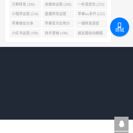
(278)
万群转发 (266)
自媒体运营 (260)
一秒语音包 (255)
小程序运营 (234)
直播带货运营
苹果ios多开 (223)
(227)
苹果微信分身
苹果官方应用分
一键转发语音
商城
(223)
身 (219)
(219)
小红书运营 (199)
快手营销 (198)
朋友圈自动跟圈
转发 (197)