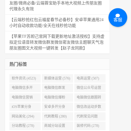
友圈/微商必备/云端蓉宝助手本地大视频上传朋友圈
代理永久有效
客服
【云端秒抢红包云福星春节必备秒】安卓苹果通用24
小时自动收款功能/全天在线秒抢功能
【苹果TF苏妲己官网下载更新地址激活授权】支持虚
拟定位语音转发微信群发微信密友微信主题聊天气泡
朋友圈图文大视频一键转发【赵子龙同款】
热门标签
软件资讯 (4523)
新媒体运营 (576)
电商运营 (507)
电脑微信多开
电脑微信群发
微信公众号运营
(479)
(477)
(404)
电脑微信营销
电脑微信爆粉
电脑微信跟圈转
(386)
(384)
发 (379)
iOS苹果分身
安卓多开分身
微信改运动步数
(371)
(333)
(313)
网站美化 (294)
代刷教程 (280)
代刷常见问题
(280)
分站教程 (278)
商城分站设置
装修代码 (278)