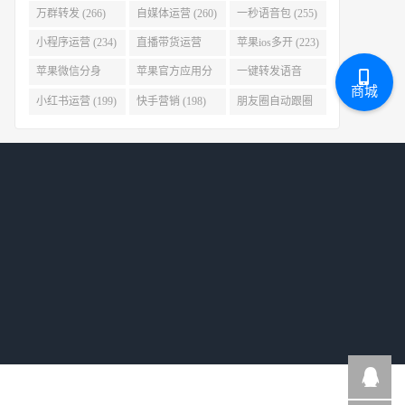
(278)
万群转发 (266)
自媒体运营 (260)
一秒语音包 (255)
小程序运营 (234)
直播带货运营
苹果ios多开 (223)
(227)
苹果微信分身
苹果官方应用分
一键转发语音
商城
(223)
身 (219)
(219)
小红书运营 (199)
快手营销 (198)
朋友圈自动跟圈
转发 (197)