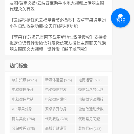
友圈/微商必备/云端蓉宝助手本地大视频上传朋友圈
代理永久有效
客服
【云端秒抢红包云福星春节必备秒】安卓苹果通用24
小时自动收款功能/全天在线秒抢功能
【苹果TF苏妲己官网下载更新地址激活授权】支持虚
拟定位语音转发微信群发微信密友微信主题聊天气泡
朋友圈图文大视频一键转发【赵子龙同款】
热门标签
软件资讯 (4523)
新媒体运营 (576)
电商运营 (507)
电脑微信多开
电脑微信群发
微信公众号运营
(479)
(477)
(404)
电脑微信营销
电脑微信爆粉
电脑微信跟圈转
(386)
(384)
发 (379)
iOS苹果分身
安卓多开分身
微信改运动步数
(371)
(333)
(313)
网站美化 (294)
代刷教程 (280)
代刷常见问题
(280)
分站教程 (278)
商城分站设置
装修代码 (278)