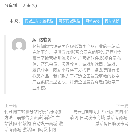
分享到：
更多
(
0
)
标签：
商城主站设置教程
沉梦商城教程
网站美化
网站装修
亿软阁
亿软阁微营销是面向虚拟数字产品行业的一站式
充值平台。提供游戏/影音会员充值服务,经营业务
覆盖了微营销引流吸粉推广营销软件,影视会员充
值、音乐会员、阅读教育、游戏加速器、游戏、
腾讯业务、网站小程序开发搭建一条龙等所有虚
拟类产品，我们致力于打造全国最受尊敬的数字
产业系统类型团队，打造全国最受尊敬的数字产
业系统。
上一篇
下一篇
代刷网主站和分站背景音乐添加
易云_作图助手 * 正版-做图-亿
方法—qq微信引流营销软件-主
软阁-自动发卡商城-激活码商城-
站装修-亿软阁-自动发卡商城-激
激活码自助发卡网
活码商城-激活码自助发卡网