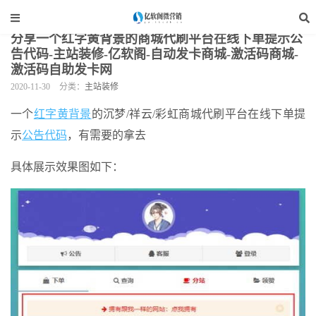
当前位置：
亿软阁微营销
>
网站装修
>
主站装修
>
正文
分享一个红字黄背景的商城代刷平台在线下单提示公
告代码-主站装修-亿软阁-自动发卡商城-激活码商城-
激活码自助发卡网
2020-11-30
分类：
主站装修
一个
红字黄背景
的沉梦/祥云/彩虹商城代刷平台在线下单提
示
公告代码
，有需要的拿去
具体展示效果图如下：