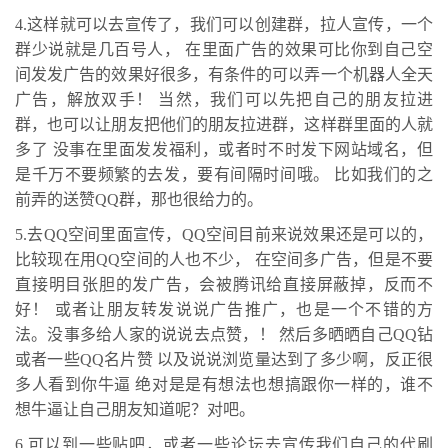
4.这样就可以去宣传了，我们可以创建群，拉人宣传，一个
群少说就是几百号人， 在里面广告的效果可比你到自己空
间发发广告的效果好很多，有条件的可以弄一个机器人全天
广告，解放双手！ 当然，我们可以先把自己的朋友拉进
群，也可以让朋友把他们的朋友拉进群，这样群里面的人就
多了 没事在里面发发福利，或者时不时发下网站域名，但
是千万不要频繁的去发，要有间隔时间哦。 比如我们的之
前弄的送赞QQ群，那也很给力的。
5.去QQ空间里面宣传，QQ空间目前来说效果还是可以的，
比较现在用QQ空间的人也不少， 在空间多广告，但是不要
直接明目张胆的发广告，会被腾讯给直接屏蔽掉，反而不
好！ 或者让朋友转发说说广告推广，也是一个不错的方
法。没事多给人家的说说去点赞，！ 然后多晒晒自己QQ钻
或者一些QQ名片赞 以及说说浏览量达到了多少啊，反正很
多人看到你牛逼 绝对是是有想法也想搞跟你一样的，谁不
想牛逼让自己朋友知道呢？对吧。
6.可以到一些贴吧，或者一些论坛去宣传我们自己的代刷