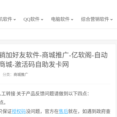
机软件
QQ软件
电脑软件
综合营销软件
加好友软件-商城推广-亿软阁-自动
商城-激活码自助发卡网
分类：
商城推广
人工转接
关于产品反馈问题请做到以下四点：
点。
只保证
授权码
没问题，官方在
售后
就在，如遇到政府查