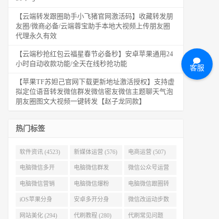
【云端转发跟圈助手小飞猪官网激活码】收藏转发朋
友圈/微商必备/云端蓉宝助手本地大视频上传朋友圈
代理永久有效
【云端秒抢红包云福星春节必备秒】安卓苹果通用24
小时自动收款功能/全天在线秒抢功能
客服
【苹果TF苏妲己官网下载更新地址激活授权】支持虚
拟定位语音转发微信群发微信密友微信主题聊天气泡
朋友圈图文大视频一键转发【赵子龙同款】
热门标签
软件资讯 (4523)
新媒体运营 (576)
电商运营 (507)
电脑微信多开
电脑微信群发
微信公众号运营
(479)
(477)
(404)
电脑微信营销
电脑微信爆粉
电脑微信跟圈转
(386)
(384)
发 (379)
iOS苹果分身
安卓多开分身
微信改运动步数
(371)
(333)
(313)
网站美化 (294)
代刷教程 (280)
代刷常见问题