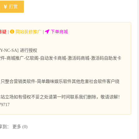
打赏
答疑
|
网站装修推广
|
下单商城
NC-SA] 进行授权
-商城推广-亿软阁-自动发卡商城-激活码商城-激活码自助发卡
只整合营销类软件-简单趣味娱乐软件其他危害社会软件客户绕
本站立场如有侵权不妥之处请第一时间联系我们删除，敬请谅解！
9717
享到：
更多
(
0
)