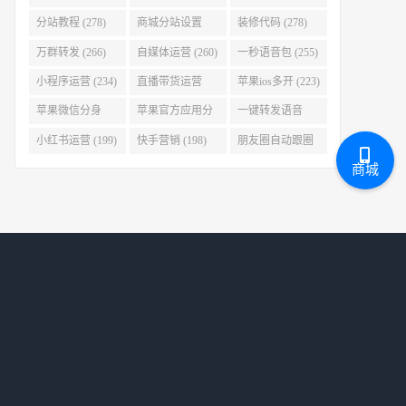
(280)
分站教程 (278)
商城分站设置
装修代码 (278)
(278)
万群转发 (266)
自媒体运营 (260)
一秒语音包 (255)
小程序运营 (234)
直播带货运营
苹果ios多开 (223)
(227)
苹果微信分身
苹果官方应用分
一键转发语音
(223)
身 (219)
(219)
小红书运营 (199)
快手营销 (198)
朋友圈自动跟圈
转发 (197)
商城