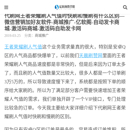
当前位置：
亿软阁微营销
>
网站装修
>
商城推广
>
正文
代刷网王者荣耀刷人气值时快刷和慢刷有什么区别—
微信营销加好友软件-商城推广-亿软阁-自动发卡商
城-激活码商城-激活码自助发卡网
2019-03-25
分类：
商城推广
王者荣耀刷人气值
这个业务需求量真的很大，特别是安卓Q
区的人气商品都快爆单了，以前我们
天晨刷赞网
里面的王者
荣耀刷人气商品速度都是非常快的，但是后来因为订单太多
了，而且刷的人气值数量又比较大，很多人都是一个订单刷
3万5万的，所以导致速度慢下来了，系统都是按照下单的顺
序给大家刷的。所以为了满足部分客户需要快速增加王者荣
耀人气值的需求，我们单独开辟了一个VIP接口，专门处理
比较急的订单。今天我主要给大家详细介绍下代刷网王者荣
耀刷人气值时快刷和慢刷的区别。
因为只有安卓Q区的订单是最多的，容易造成订单堆积，所