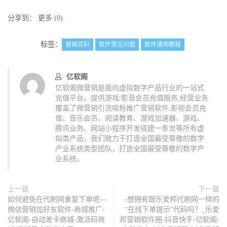
分享到：
更多
(
0
)
标签：
营销百科
软件常见问题
软件通用教程
亿软阁
亿软阁微营销是面向虚拟数字产品行业的一站式
充值平台。提供游戏/影音会员充值服务,经营业务
覆盖了微营销引流吸粉推广营销软件,影视会员充
值、音乐会员、阅读教育、游戏加速器、游戏、
腾讯业务、网站小程序开发搭建一条龙等所有虚
拟类产品，我们致力于打造全国最受尊敬的数字
产业系统类型团队，打造全国最受尊敬的数字产
业系统。
上一篇
下一篇
如何避免在代刷网重复下单呢—
-想拥有跟乐爱邦代刷网一样的
微信营销加好友软件-商城推广-
“在线下单提示”代码吗？_乐爱
亿软阁-自动发卡商城-激活码商
邦营销软件圈-抖音快手-亿软阁-