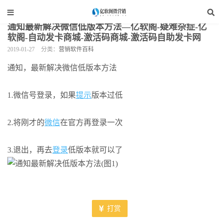
当前位置：
亿软阁微营销
>
软件资讯
>
营销软件百科
>
正文
通知最新解决微信低版本方法—亿软阁-疑难杂症-亿
软阁-自动发卡商城-激活码商城-激活码自助发卡网
2019-01-27
分类：
营销软件百科
通知，最新解决微信低版本方法
1.微信号登录，如果
提示
版本过低
2.将刚才的
微信
在官方再登录一次
3.退出，再去
登录
低版本就可以了
打赏