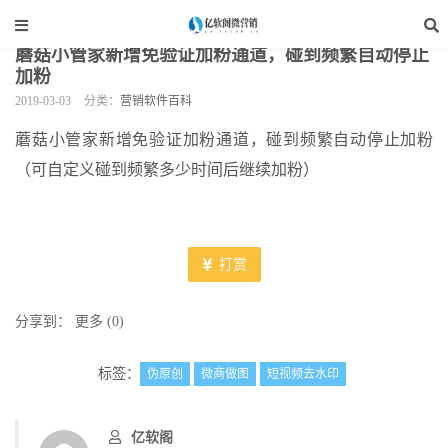
当前位置：
亿软阁微营销
>
软件资讯
>
营销软件百科
>
正文
蘑菇小管家新增免验证加粉通道，碰到频繁自动停止
加粉
2019-03-03
分类：
营销软件百科
蘑菇小管家新增免验证加粉通道，碰到频繁自动停止加粉
（可自定义碰到频繁多少时间后继续加粉）
打赏
分享到：
更多
(
0
)
标签：
伪原创
微商做图
短视频去水印
亿软阁