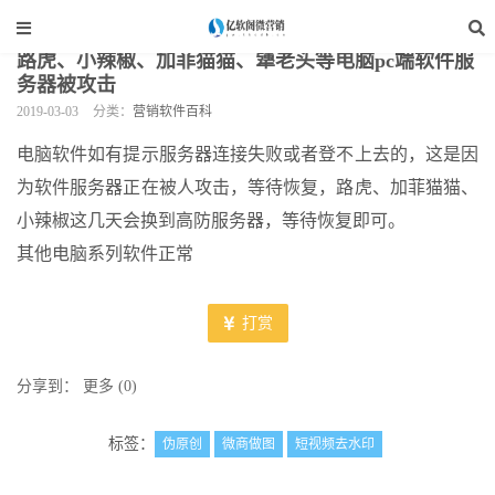
当前位置：
亿软阁微营销
>
软件资讯
>
营销软件百科
>
正文
路虎、小辣椒、加菲猫猫、犟老头等电脑pc端软件服
务器被攻击
2019-03-03
分类：
营销软件百科
电脑软件如有提示服务器连接失败或者登不上去的，这是因
为软件服务器正在被人攻击，等待恢复，路虎、加菲猫猫、
小辣椒这几天会换到高防服务器，等待恢复即可。
其他电脑系列软件正常
打赏
分享到：
更多
(
0
)
标签：
伪原创
微商做图
短视频去水印