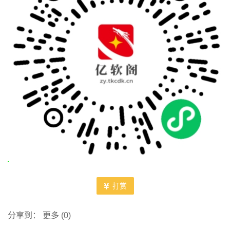
打赏
分享到：
更多
(
0
)