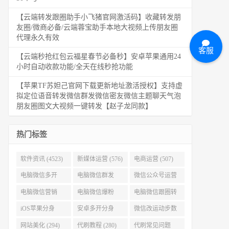
【云端转发跟圈助手小飞猪官网激活码】收藏转发朋
友圈/微商必备/云端蓉宝助手本地大视频上传朋友圈
代理永久有效
客服
【云端秒抢红包云福星春节必备秒】安卓苹果通用24
小时自动收款功能/全天在线秒抢功能
【苹果TF苏妲己官网下载更新地址激活授权】支持虚
拟定位语音转发微信群发微信密友微信主题聊天气泡
朋友圈图文大视频一键转发【赵子龙同款】
热门标签
软件资讯 (4523)
新媒体运营 (576)
电商运营 (507)
电脑微信多开
电脑微信群发
微信公众号运营
(479)
(477)
(404)
电脑微信营销
电脑微信爆粉
电脑微信跟圈转
(386)
(384)
发 (379)
iOS苹果分身
安卓多开分身
微信改运动步数
(371)
(333)
(313)
网站美化 (294)
代刷教程 (280)
代刷常见问题