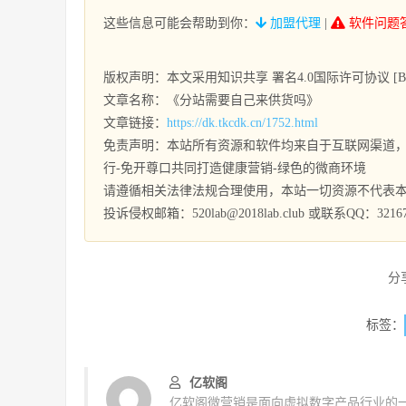
这些信息可能会帮助到你：
加盟代理
|
软件问题
版权声明：本文采用知识共享 署名4.0国际许可协议 [BY-
文章名称：《分站需要自己来供货吗》
文章链接：
https://dk.tkcdk.cn/1752.html
免责声明：本站所有资源和软件均来自于互联网渠道，
行-免开尊口共同打造健康营销-绿色的微商环境
请遵循相关法律法规合理使用，本站一切资源不代表
投诉侵权邮箱：520lab@2018lab.club 或联系QQ：32167
分
标签：
亿软阁
亿软阁微营销是面向虚拟数字产品行业的一