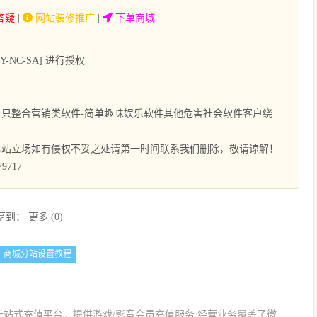
答疑
|
网站装修推广
|
下单商城
NC-SA] 进行授权
只整合营销类软件-简单趣味娱乐软件其他危害社会软件客户绕
本站立场如有侵权不妥之处请第一时间联系我们删除，敬请谅解！
9717
享到：
更多
(
0
)
商城分站设置教程
站式充值平台。提供游戏/影音会员充值服务,经营业务覆盖了微