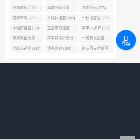
(280)
分站教程 (278)
商城分站设置
装修代码 (278)
(278)
万群转发 (266)
自媒体运营 (260)
一秒语音包 (255)
小程序运营 (234)
直播带货运营
苹果ios多开 (223)
(227)
苹果微信分身
苹果官方应用分
一键转发语音
商城
(223)
身 (219)
(219)
小红书运营 (199)
快手营销 (198)
朋友圈自动跟圈
转发 (197)