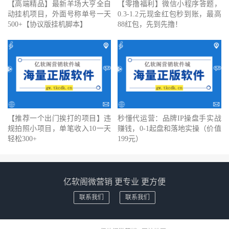
【高端精品】最新羊场大亨全自
【零撸福利】微信小程序答题，
动挂机项目，外面号称单号一天
0.3-1.2元现金红包秒到账，最高
500+【协议版挂机脚本】
88红包，先到先撸！
【推荐一个出门挨打的项目】违
秒懂代运营：品牌IP操盘手实战
规拍照小项目，单笔收入10一天
赚钱，0-1起盘和落地实操（价值
轻松300+
199元）
亿软阁微营销 更专业 更方便
联系我们
联系我们