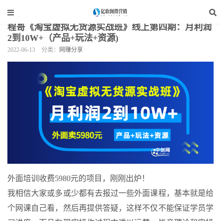
当前位置：
亿软阁微营销
>
教程分享
>
网赚分享
>
正文
程哥《淘宝虚拟无货源实战班》线上第四期：月利润
2到10W+（产品+玩法+资源)
2022-06-13
分类：
网赚分享
外面培训收费5980元的项目，刚刚出炉！
我相信大家或多或少都有去报过一些外面课程，基本就是给
个网课自己看，然后再提供答疑，这样不仅不能保证学员学