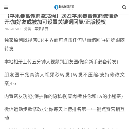
当前位置：
亿软阁微营销
>
手机软件
>
苹果多开
>
正文
【苹果暴富微商激活码】2022苹果暴富微商微信多
开/加好友或被加可设置关键词回复/正版授权
2022-07-09
分类：
苹果多开
独家原创既视感UI{主界面可点击任何界面缩回}●同步跟随
转发
本地相册上传五分钟大视频到朋友圈(微商新手必备转发}
朋友圈干兆高清大视频秒转发{转发不压缩/支持修改文
案}bo
内置密友功能{保护你的隐私/防查岗/锁住你和TA的小秘密}
微信运动步数修改{让你每天上榜排名第一/一键点赞营销互
动