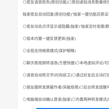
◎密友语音拒色(原创功能)◎原创虚拟消息数量修改
独家密友自动回复(原创功能)°独家一键功能还原设
◎密友动态点评显示或隐藏(独家)°独家定时发圈/群
◎版本内置一键反馈更新(独家)
◎全局支持暗黑模式(保护眼睛)
◎聊天框视频转语音(方便快捷)◎本地虚拟评论(可
◎语音自动转文字(时尚前卫)◎通过好友后主动打招
◎朋友圈转发屏蔽作者(突破局限)◎后台转发提醒可
◎电脑端自动确认登录(独家)◎内置两种转发模式(