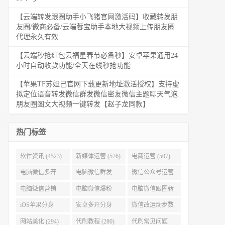
【云端转发跟圈助手小飞猪官网激活码】收藏转发朋
友圈/微商必备/云端蓉宝助手本地大视频上传朋友圈
代理永久有效
【云端秒抢红包云福星春节必备秒】安卓苹果通用24
小时自动收款功能/全天在线秒抢功能
【苹果TF苏妲己官网下载更新地址激活授权】支持虚
拟定位语音转发微信群发微信密友微信主题聊天气泡
朋友圈图文大视频一键转发【赵子龙同款】
热门标签
软件资讯 (4523)
新媒体运营 (576)
电商运营 (507)
电脑微信多开
电脑微信群发
微信公众号运营
(479)
(477)
(404)
电脑微信营销
电脑微信爆粉
电脑微信跟圈转
(386)
(384)
发 (379)
iOS苹果分身
安卓多开分身
微信改运动步数
(371)
(333)
(313)
网站美化 (294)
代刷教程 (280)
代刷常见问题