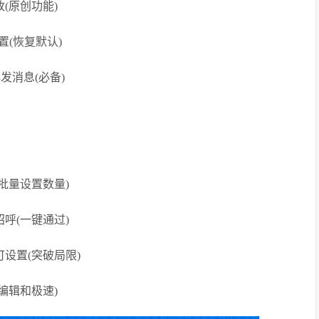
(原创功能)
置(恢复默认)
发消息(必备)
批量设置数量)
呼(一键通过)
设置(突破局限)
编辑和极速)