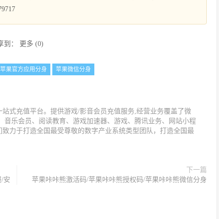
9717
享到：
更多
(
0
)
苹果官方应用分身
苹果微信分身
站式充值平台。提供游戏/影音会员充值服务,经营业务覆盖了微
值、音乐会员、阅读教育、游戏加速器、游戏、腾讯业务、网站小程
们致力于打造全国最受尊敬的数字产业系统类型团队，打造全国最
下一篇
/安
苹果咔咔熊激活码/苹果咔咔熊授权码/苹果咔咔熊微信分身