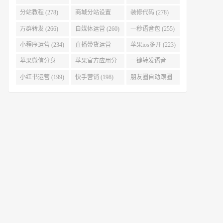
(280)
分站教程 (278)
商城分站设置
装修代码 (278)
(278)
万群转发 (266)
自媒体运营 (260)
一秒语音包 (255)
小程序运营 (234)
直播带货运营
苹果ios多开 (223)
(227)
苹果微信分身
苹果官方应用分
一键转发语音
(223)
身 (219)
(219)
小红书运营 (199)
快手营销 (198)
朋友圈自动跟圈
转发 (197)