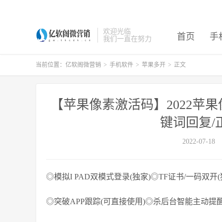
欢迎光临
首页
手
我们一直在努力
当前位置：
亿软阁微营销
>
手机软件
>
苹果多开
>
正文
【苹果像素激活码】2022苹
键词回复/
2022-07-18
◎模拟I PAD双模式登录(独家)◎TF证书/一码双开(
◎突破APP跟踪(可直接使用)◎杀后台智能主动提醒