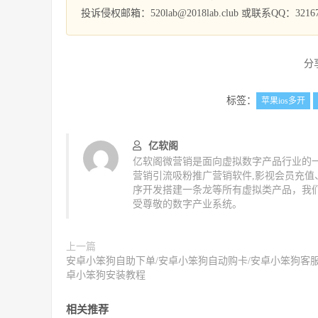
投诉侵权邮箱：520lab@2018lab.club 或联系QQ：32167
分
标签：
苹果ios多开
亿软阁
亿软阁微营销是面向虚拟数字产品行业的一
营销引流吸粉推广营销软件,影视会员充
序开发搭建一条龙等所有虚拟类产品，我
受尊敬的数字产业系统。
上一篇
安卓小笨狗自助下单/安卓小笨狗自动购卡/安卓小笨狗客服
卓小笨狗安装教程
相关推荐