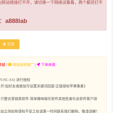
 (网站链接打不开，请切换一下网络试看看，两个都还打不
：
a888lab
打赏
答疑
|
网站装修推广
|
下单商城
NC-SA] 进行授权
多开/加好友或被加可设置关键词回复/正版授权苹果像素》
只整合营销类软件-简单趣味娱乐软件其他危害社会软件客户绕
本站立场如有侵权不妥之处请第一时间联系我们删除，敬请谅解！