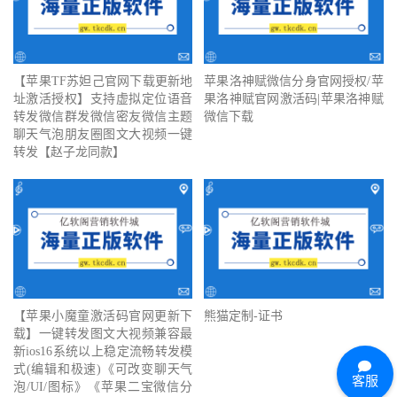
【苹果TF苏妲己官网下载更新地
苹果洛神赋微信分身官网授权/苹
址激活授权】支持虚拟定位语音
果洛神赋官网激活码|苹果洛神赋
转发微信群发微信密友微信主题
微信下载
聊天气泡朋友圈图文大视频一键
转发【赵子龙同款】
【苹果小魔童激活码官网更新下
熊猫定制-证书
载】一键转发图文大视频兼容最
新ios16系统以上稳定流畅转发模
式(编辑和极速)《可改变聊天气
客服
泡/UI/图标》《苹果二宝微信分