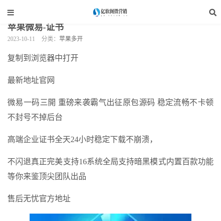
当前位置：
亿软阁微营销
>
手机软件
>
苹果多开
>
正文
苹果微易-证书
2023-10-11
分类：
苹果多开
复制到浏览器中打开
最新地址官网
微易一码三開 重磅来袭霸气出征原包源码 稳定流畅不卡顿
不封号不掉后台
高端企业证书全天24小时稳定下载不崩溃，
不闪退真正完美支持16系统全局支持暗黑模式内置百款功能
等你来鉴顶尖团队出品
售后无忧官方地址