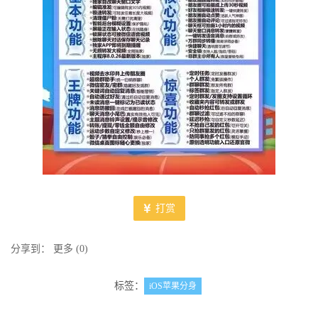
打赏
分享到：
更多
(
0
)
标签：
iOS苹果分身