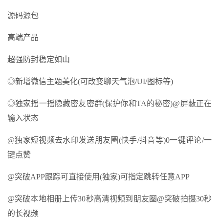
源码源包
高端产品
超强防封稳定如山
◎新增微信主题美化(可改变聊天气泡/UI/图标等)
◎独家摇一摇隐藏密友密群(保护你和TA的秘密)@屏蔽正在
输入状态
@独家短视频去水印发送朋友圈(快手/抖音等)0一键评论/一
键点赞
@突破APP跟踪可直接使用(独家)可指定跳转任意APP
@突破本地相册上传30秒高清视频到朋友圈@突破拍摄30秒
的长视频