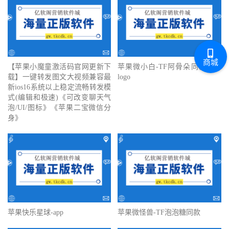
商城
【苹果小魔童激活码官网更新下
苹果微小白-TF阿骨朵同款没有
载】一键转发图文大视频兼容最
logo
新ios16系统以上稳定流畅转发模
式(编辑和极速)《可改变聊天气
泡/UI/图标》《苹果二宝微信分
身》
苹果快乐星球-app
苹果微怪兽-TF泡泡糖同款