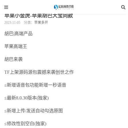
当前位置：
亿软阁微营销
>
手机软件
>
苹果多开
>
正文
苹果小金虎-苹果胡巴大宝同款
2023-11-05
分类：
苹果多开
胡巴|高端产品
苹果高端王
胡巴来袭
TF上架源码源包震撼来袭创世之作
≤新增语音包功能新增一秒语音
≤最新8.0.30版本(独家)
≤新增上传/发送自动勾选原图
≤修改性别空白(独家)