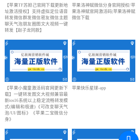
【苹果TF苏妲己官网下载更新地
苹果洛神赋微信分身官网授权/苹
址激活授权】支持虚拟定位语音
果洛神赋官网激活码|苹果洛神赋
转发微信群发微信密友微信主题
微信下载
聊天气泡朋友圈图文大视频一键
转发【赵子龙同款】
【苹果小魔童激活码官网更新下
苹果快乐星球-app
载】一键转发图文大视频兼容最
新ios16系统以上稳定流畅转发模
式(编辑和极速)《可改变聊天气
泡/UI/图标》《苹果二宝微信分
身》