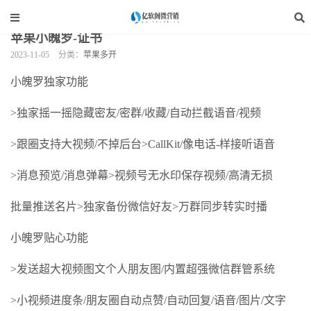
当前位置：
亿软阁微营销
>
手机软件
>
苹果多开
>
正文
苹果小魄罗-证书
2023-11-05
分类：
苹果多开
小魄罗独家功能
>独家摇一摇隐藏密友/密群/收藏/自动拦截语音/视频
>跟圈支持大视频/不掉后台>CallKit/像电话-样接听语音
>消息预览/消息弹幕>视频号无水印保存视频/高清无损
批量推送名片>独家备份微信好友>万群同步转实时播
小魄罗贴心功能
>发送超大视频图文个人朋友图/内置超强微信群管系统
>小视频进度条/朋友圈自动点赞/自动回复/语音/图片/文字