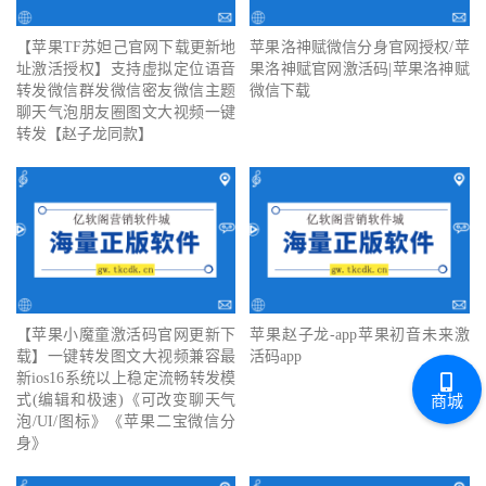
【苹果TF苏妲己官网下载更新地
苹果洛神赋微信分身官网授权/苹
址激活授权】支持虚拟定位语音
果洛神赋官网激活码|苹果洛神赋
转发微信群发微信密友微信主题
微信下载
聊天气泡朋友圈图文大视频一键
转发【赵子龙同款】
【苹果小魔童激活码官网更新下
苹果赵子龙-app苹果初音未来激
载】一键转发图文大视频兼容最
活码app
新ios16系统以上稳定流畅转发模
式(编辑和极速)《可改变聊天气
商城
泡/UI/图标》《苹果二宝微信分
身》