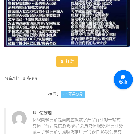
打赏
分享到：
更多
(
0
)
客服
标签：
iOS苹果分身
亿软阁
亿软阁微营销是面向虚拟数字产品行业的一站式
充值平台。提供游戏/影音会员充值服务,经营业务
覆盖了微营销引流吸粉推广营销软件,影视会员充