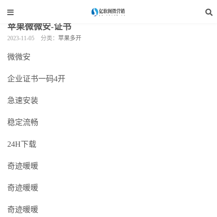
当前位置：
亿软阁微营销
>
手机软件
>
苹果多开
>
正文
苹果微微安-证书
2023-11-05
分类：
苹果多开
微微安
企业证书一码4开
急速安装
稳定流畅
24H下载
奇迹暖暖
奇迹暖暖
奇迹暖暖