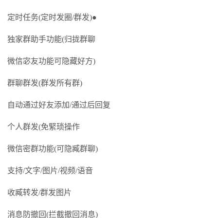
定时任务(定时发圈/群发)●
独家群助手功能(归拢群聊
微信宓友功能可隐藏好方)
群聊群发(群发所有群)
自动通过好友添加/通过后回复
个人群发(免緊琐操作
微信密群功能(可隐臧群聊)
支持/文字/图片/视频/语音
收臧转发/群发图片
消息防撤回(拦截撤回消息)