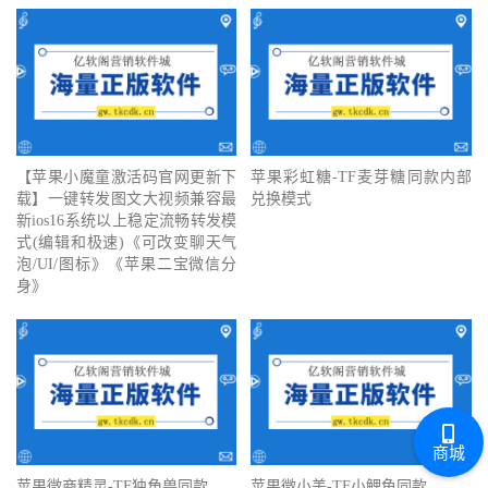
【苹果小魔童激活码官网更新下
苹果彩虹糖-TF麦芽糖同款内部
载】一键转发图文大视频兼容最
兑换模式
新ios16系统以上稳定流畅转发模
式(编辑和极速)《可改变聊天气
泡/UI/图标》《苹果二宝微信分
身》
商城
苹果微商精灵-TF独角兽同款
苹果微小美-TF小鲤鱼同款