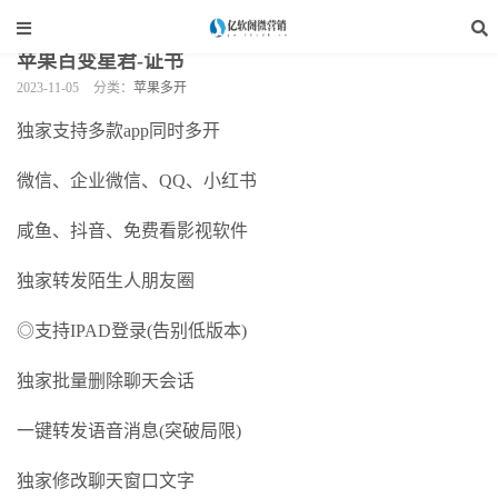
当前位置：
亿软阁微营销
>
手机软件
>
苹果多开
>
正文
苹果百变星君-证书
2023-11-05
分类：
苹果多开
独家支持多款app同时多开
微信、企业微信、QQ、小红书
咸鱼、抖音、免费看影视软件
独家转发陌生人朋友圈
◎支持IPAD登录(告别低版本)
独家批量删除聊天会话
一键转发语音消息(突破局限)
独家修改聊天窗口文字