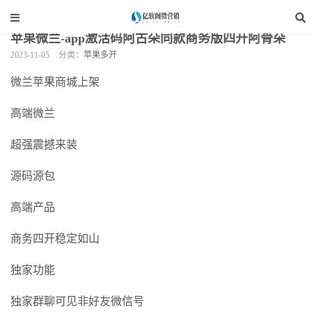
当前位置：
亿软阁微营销
>
手机软件
>
苹果多开
>
正文
苹果微兰-app激活码阿古朵同款商务版四开阿骨朵
2023-11-05
分类：
苹果多开
微兰苹果商城上架
高端微兰
超强震撼来装
源码源包
高端产品
商务四开稳定如山
独家功能
独家群聊可见非好友微信号