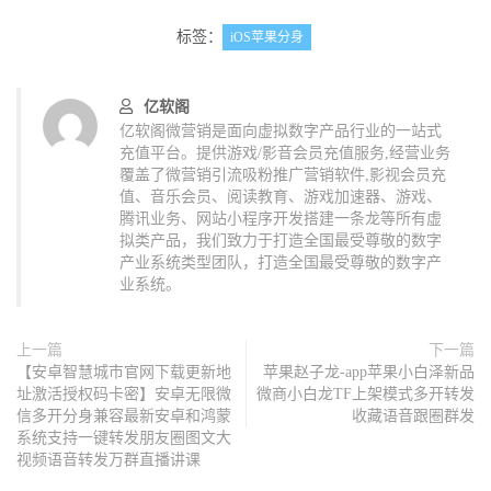
标签：
iOS苹果分身
亿软阁
亿软阁微营销是面向虚拟数字产品行业的一站式
充值平台。提供游戏/影音会员充值服务,经营业务
覆盖了微营销引流吸粉推广营销软件,影视会员充
值、音乐会员、阅读教育、游戏加速器、游戏、
腾讯业务、网站小程序开发搭建一条龙等所有虚
拟类产品，我们致力于打造全国最受尊敬的数字
产业系统类型团队，打造全国最受尊敬的数字产
业系统。
上一篇
下一篇
【安卓智慧城市官网下载更新地
苹果赵子龙-app苹果小白泽新品
址激活授权码卡密】安卓无限微
微商小白龙TF上架模式多开转发
信多开分身兼容最新安卓和鸿蒙
收藏语音跟圈群发
系统支持一键转发朋友圈图文大
视频语音转发万群直播讲课