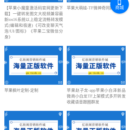
商城
【苹果小魔童激活码官网更新下
苹果大萌娃-TF微神奇同款
载】一键转发图文大视频兼容最
新ios16系统以上稳定流畅转发模
式(编辑和极速)《可改变聊天气
泡/UI/图标》《苹果二宝微信分
身》
苹果枫叶定制-定制
苹果赵子龙-app苹果小白泽新品
微商小白龙TF上架模式多开转发
收藏语音跟圈群发