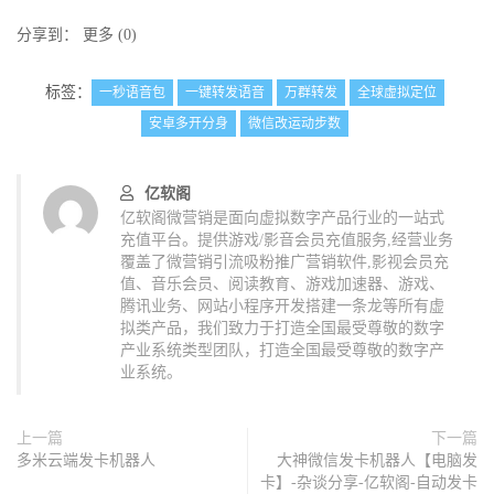
分享到：
更多
(
0
)
标签：
一秒语音包
一键转发语音
万群转发
全球虚拟定位
安卓多开分身
微信改运动步数
亿软阁
亿软阁微营销是面向虚拟数字产品行业的一站式
充值平台。提供游戏/影音会员充值服务,经营业务
覆盖了微营销引流吸粉推广营销软件,影视会员充
值、音乐会员、阅读教育、游戏加速器、游戏、
腾讯业务、网站小程序开发搭建一条龙等所有虚
拟类产品，我们致力于打造全国最受尊敬的数字
产业系统类型团队，打造全国最受尊敬的数字产
业系统。
上一篇
下一篇
多米云端发卡机器人
大神微信发卡机器人【电脑发
卡】-杂谈分享-亿软阁-自动发卡