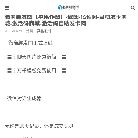
当前位置：
亿软阁微营销
>
综合营销软件
>
其他软件
>
正文
微商趣发圈【苹果作图】-做图-亿软阁-自动发卡商
城-激活码商城-激活码自助发卡网
2021-03-25
分类：
其他软件
微商趣发圈正式上线
〓┆聊天图片随意编辑┆〓
〓┆万千模板免费使用┆〓
微信对话生成器
无论是聊天记录，还是成交记录