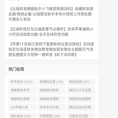
【云端转发跟圈助手小飞猪官网激活码】收藏转发朋
友圈/微商必备/云端蓉宝助手本地大视频上传朋友圈
代理永久有效
【云端秒抢红包云福星春节必备秒】安卓苹果通用24
小时自动收款功能/全天在线秒抢功能
【苹果TF苏妲己官网下载更新地址激活授权】支持虚
拟定位语音转发微信群发微信密友微信主题聊天气泡
朋友圈图文大视频一键转发【赵子龙同款】
热门标签
软件资讯 (4523)
新媒体运营 (576)
电商运营 (507)
电脑微信多开
电脑微信群发
微信公众号运营
(479)
(477)
(404)
电脑微信营销
电脑微信爆粉
电脑微信跟圈转
(386)
(384)
发 (379)
iOS苹果分身
安卓多开分身
微信改运动步数
(371)
(333)
(313)
网站美化 (294)
代刷教程 (280)
代刷常见问题