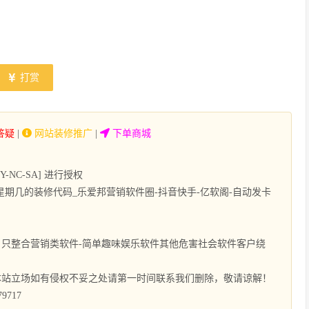
打赏
答疑
|
网站装修推广
|
下单商城
NC-SA] 进行授权
期几的装修代码_乐爱邦营销软件圈-抖音快手-亿软阁-自动发卡
只整合营销类软件-简单趣味娱乐软件其他危害社会软件客户绕
本站立场如有侵权不妥之处请第一时间联系我们删除，敬请谅解！
9717