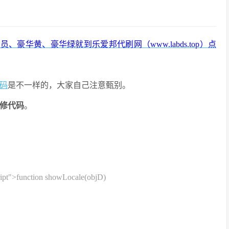
华黄、豪华绿就到乐爱邦代刷网（www.labds.top）
点
码
是不一样的，大家自己注意甄别。
修代码
。
ript">function showLocale(objD)