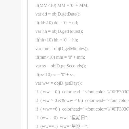
if(MM<10) MM = '0' + MM;
var dd = objD.getDate();
if(dd<10) dd = '0' + dd;
var hh = objD.getHours();
if(hh<10) hh = '0' + hh;
var mm = objD.getMinutes();
if(mm<10) mm = '0' + mm;
var ss = objD.getSeconds();
if(ss<10) ss = '0' + ss;
var ww = objD.getDay();
if ( ww==0 ) colorhead="<font color=\\"#FF3030\
if ( ww > 0 && ww < 6 ) colorhead="<font color=
if ( ww==6 ) colorhead="<font color=\\"#FF3030\
if (ww==0) ww="星期日";
if (ww==1) ww="星期一";