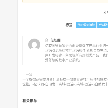
分
标签：
代刷常见问题
代刷教
亿软阁
亿软阁微营销是面向虚拟数字产品行业的一
营销引流吸粉推广营销软件,影视会员充
序开发搭建一条龙等所有虚拟类产品，我
受尊敬的数字产业系统。
上一篇
一个好微商需要具备什么特质—微信营销推广软件加好友
城推广-亿软阁-自动发卡商城-激活码商城-激活码自助发
相关推荐