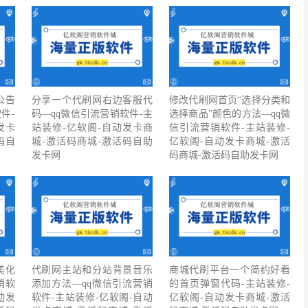
公告
分享一个代刷网右边客服代
修改代刷网首页“选择分类和
件-
码—qq微信引流营销软件-主
选择商品”颜色的方法—qq微
发卡
站装修-亿软阁-自动发卡商
信引流营销软件-主站装修-
码自
城-激活码商城-激活码自助
亿软阁-自动发卡商城-激活
发卡网
码商城-激活码自助发卡网
美化
代刷网主站和分站背景音乐
商城代刷平台一个简约好看
销软
添加方法—qq微信引流营销
的首页弹窗代码-主站装修-
动发
软件-主站装修-亿软阁-自动
亿软阁-自动发卡商城-激活