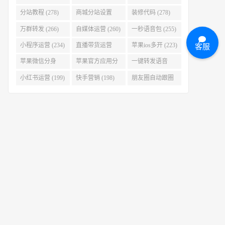
(280)
分站教程 (278)
商城分站设置
装修代码 (278)
(278)
万群转发 (266)
自媒体运营 (260)
一秒语音包 (255)
小程序运营 (234)
直播带货运营
苹果ios多开 (223)
客服
(227)
苹果微信分身
苹果官方应用分
一键转发语音
(223)
身 (219)
(219)
小红书运营 (199)
快手营销 (198)
朋友圈自动跟圈
转发 (197)