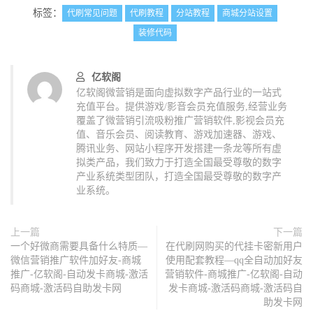
标签：
代刷常见问题
代刷教程
分站教程
商城分站设置
装修代码
亿软阁
亿软阁微营销是面向虚拟数字产品行业的一站式
充值平台。提供游戏/影音会员充值服务,经营业务
覆盖了微营销引流吸粉推广营销软件,影视会员充
值、音乐会员、阅读教育、游戏加速器、游戏、
腾讯业务、网站小程序开发搭建一条龙等所有虚
拟类产品，我们致力于打造全国最受尊敬的数字
产业系统类型团队，打造全国最受尊敬的数字产
业系统。
上一篇
下一篇
一个好微商需要具备什么特质—
在代刷网购买的代挂卡密新用户
微信营销推广软件加好友-商城
使用配套教程—qq全自动加好友
推广-亿软阁-自动发卡商城-激活
营销软件-商城推广-亿软阁-自动
码商城-激活码自助发卡网
发卡商城-激活码商城-激活码自
助发卡网