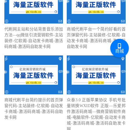
代刷网主站和分站背景音乐添加
商城代刷平台一个简约好看的首
方法—qq微信引流营销软件-主站
页弹窗代码-主站装修-亿软阁-自
装修-亿软阁-自动发卡商城-激活
动发卡商城-激活码商城-激活码
码商城-激活码自助发卡网
自助发卡网
商城
商城代刷平台简约提示的首页弹
众泰3.0 正版苹果协议 手机号批
窗代码-主站装修-亿软阁-自动发
量转换WXID软件 正版—乐爱邦
卡商城-激活码商城-激活码自助
件激活码商城—微商营销软件商
发卡网
城-电脑软件-亿软阁-自动发卡商
城-激活码商城-激活码自助发卡
网