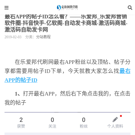
当前位置：
亿软阁微营销
>
网站装修
>
分站教程
>
正文
最右APP的帖子ID怎么看？——乐爱邦_乐爱邦营销
软件圈-抖音快手-亿软阁-自动发卡商城-激活码商城-
激活码自助发卡网
2019-02-03
分类：
分站教程
在乐爱邦代刷网最右APP粉丝以及顶帖、帖子分
享都需要用帖子ID下单，今天就教大家怎么找
最右
APP的帖子ID
1、
打开最右APP，然后右下角点击我的，在点击
我的帖子