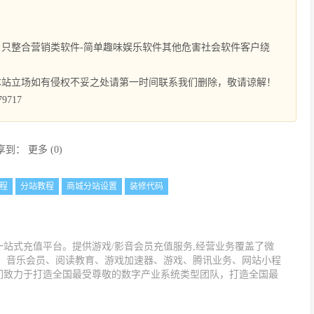
只整合营销类软件-简单趣味娱乐软件其他危害社会软件客户绕
本站立场如有侵权不妥之处请第一时间联系我们删除，敬请谅解！
9717
享到：
更多
(
0
)
程
分站教程
商城分站设置
装修代码
站式充值平台。提供游戏/影音会员充值服务,经营业务覆盖了微
值、音乐会员、阅读教育、游戏加速器、游戏、腾讯业务、网站小程
们致力于打造全国最受尊敬的数字产业系统类型团队，打造全国最