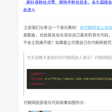
刷抖音粉丝点赞、刷快手粉丝双击、永久超级会员、豪
此进入
之前我们分享过一个音乐教材：
给代刷网加上自动
首歌曲，也就是说站长添加自己喜欢的音乐代码
不会立刻离开呢？如果能让代理自己在代刷网首页
今天就教大家如何在代刷网加入音乐？代刷网底
<center>
<iframe
src
=
"http://music.163.com/outchain/pla
<center>
代刷网底部音乐代码效果如图所示：