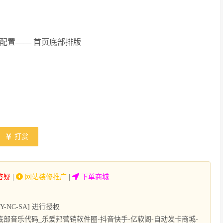
配置—— 首页底部排版
打赏
答疑
|
网站装修推广
|
下单商城
NC-SA] 进行授权
部音乐代码_乐爱邦营销软件圈-抖音快手-亿软阁-自动发卡商城-