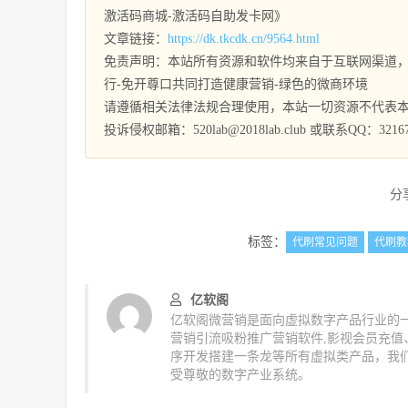
激活码商城-激活码自助发卡网》
文章链接：
https://dk.tkcdk.cn/9564.html
免责声明：本站所有资源和软件均来自于互联网渠道，
行-免开尊口共同打造健康营销-绿色的微商环境
请遵循相关法律法规合理使用，本站一切资源不代表
投诉侵权邮箱：520lab@2018lab.club 或联系QQ：32167
分
标签：
代刷常见问题
代刷教
亿软阁
亿软阁微营销是面向虚拟数字产品行业的一
营销引流吸粉推广营销软件,影视会员充
序开发搭建一条龙等所有虚拟类产品，我
受尊敬的数字产业系统。