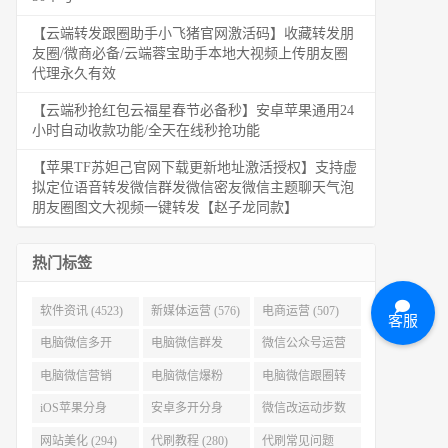
【云端转发跟圈助手小飞猪官网激活码】收藏转发朋
友圈/微商必备/云端蓉宝助手本地大视频上传朋友圈
代理永久有效
【云端秒抢红包云福星春节必备秒】安卓苹果通用24
小时自动收款功能/全天在线秒抢功能
【苹果TF苏妲己官网下载更新地址激活授权】支持虚
拟定位语音转发微信群发微信密友微信主题聊天气泡
朋友圈图文大视频一键转发【赵子龙同款】
热门标签
软件资讯 (4523)
新媒体运营 (576)
电商运营 (507)
客服
电脑微信多开
电脑微信群发
微信公众号运营
(479)
(477)
(404)
电脑微信营销
电脑微信爆粉
电脑微信跟圈转
(386)
(384)
发 (379)
iOS苹果分身
安卓多开分身
微信改运动步数
(371)
(333)
(313)
网站美化 (294)
代刷教程 (280)
代刷常见问题