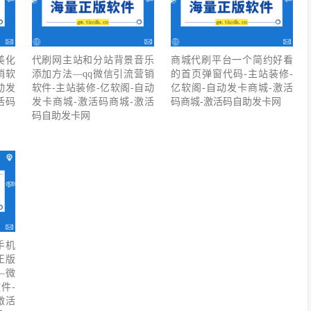
美化
代刷网主站和分站背景音乐
商城代刷平台一个简约好看
销软
添加方法—qq微信引流营销
的首页弹窗代码-主站装修-
动发
软件-主站装修-亿软阁-自动
亿软阁-自动发卡商城-激活
活码
发卡商城-激活码商城-激活
码商城-激活码自助发卡网
码自助发卡网
手机
正版
—微
件-
激活