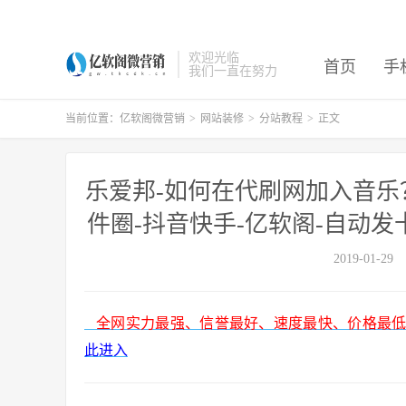
欢迎光临
首页
手
我们一直在努力
当前位置：
亿软阁微营销
>
网站装修
>
分站教程
>
正文
乐爱邦-如何在代刷网加入音乐
件圈-抖音快手-亿软阁-自动发
2019-01-29
全网实力最强、信誉最好、速度最快、价格最低、质量
此进入