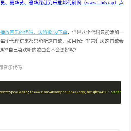
华黄、豪华绿就到乐爱邦代刷网（www.labds.top）
点
播放音乐的代码，边听歌 边下单
，但是这个代码只能添加一
，每个代理进来都只能听这首歌，如果代理非常讨厌这首歌会
选择自己喜欢听的歌曲会不会更好呢？
部音乐代码！
yer?type=0&amp;id=443166540&amp;auto=1&amp;height=430"
width
=
"10