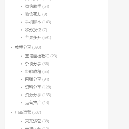
微信助手
(54)
微信密友
(9)
手机脚本
(143)
移形换位
(7)
苹果多开
(591)
教程分享
(393)
宝塔面板教程
(23)
杂谈分享
(36)
经验教程
(55)
网赚分享
(94)
资料分享
(128)
0%"
height
=
"450"
frameborder
=
"no"
marginwidth
=
"0"
marginheight
=
"
资源分享
(135)
运营推广
(13)
电商运营
(507)
京东运营
(38)
天猫运营
(12)