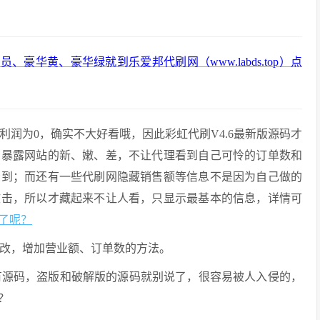
华黄、豪华绿就到乐爱邦代刷网（www.labds.top）
点
利润为0，确实不大好看哦，因此彩虹代刷V4.6最新版源码才
怕暴露网站的新、嫩、差，不让代理看到自己可怜的订单数和
看到；而还有一些代刷网隐藏销售额等信息不是因为自己做的
攻击，所以才藏起来不让人看，只显示最基本的信息，详情可
了呢？
改，增加营业额、订单数的方法。
有源码，盗版和破解版的源码就别说了，很容易被人入侵的，
？