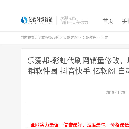
欢迎光临
首页
手
我们一直在努力
当前位置：
亿软阁微营销
>
网站装修
>
分站教程
>
正文
乐爱邦-彩虹代刷网销量修改，
销软件圈-抖音快手-亿软阁-自
2019-01-29
全网实力最强、信誉最好、速度最快、价格最低、质量