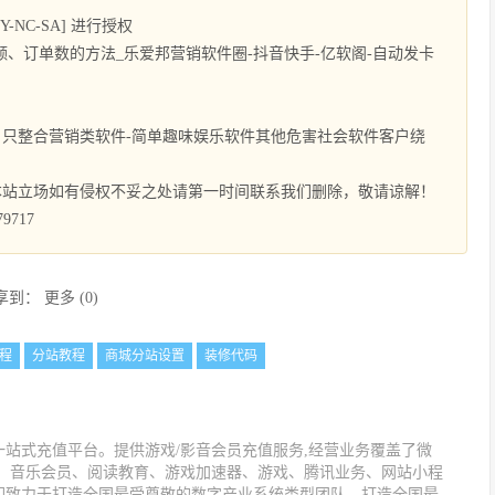
NC-SA] 进行授权
、订单数的方法_乐爱邦营销软件圈-抖音快手-亿软阁-自动发卡
只整合营销类软件-简单趣味娱乐软件其他危害社会软件客户绕
本站立场如有侵权不妥之处请第一时间联系我们删除，敬请谅解！
9717
享到：
更多
(
0
)
程
分站教程
商城分站设置
装修代码
站式充值平台。提供游戏/影音会员充值服务,经营业务覆盖了微
值、音乐会员、阅读教育、游戏加速器、游戏、腾讯业务、网站小程
们致力于打造全国最受尊敬的数字产业系统类型团队，打造全国最