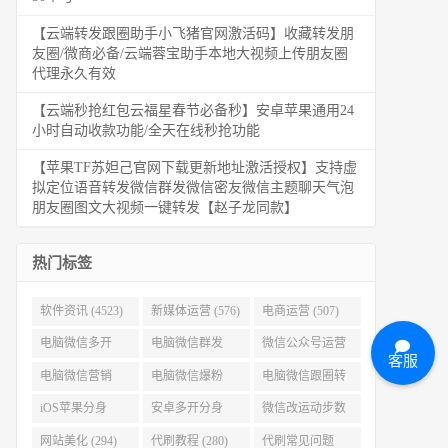
【云端转发跟圈助手小飞猪官网激活码】收藏转发朋
友圈/微商必备/云端蓉宝助手本地大视频上传朋友圈
代理永久有效
【云端秒抢红包云福星春节必备秒】安卓苹果通用24
小时自动收款功能/全天在线秒抢功能
【苹果TF苏妲己官网下载更新地址激活授权】支持虚
拟定位语音转发微信群发微信密友微信主题聊天气泡
朋友圈图文大视频一键转发【赵子龙同款】
热门标签
软件资讯 (4523)
新媒体运营 (576)
电商运营 (507)
电脑微信多开
电脑微信群发
微信公众号运营
客服
(479)
(477)
(404)
电脑微信营销
电脑微信爆粉
电脑微信跟圈转
(386)
(384)
发 (379)
iOS苹果分身
安卓多开分身
微信改运动步数
(371)
(333)
(313)
网站美化 (294)
代刷教程 (280)
代刷常见问题