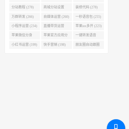
(280)
分站教程 (278)
商城分站设置
装修代码 (278)
(278)
万群转发 (266)
自媒体运营 (260)
一秒语音包 (255)
小程序运营 (234)
直播带货运营
苹果ios多开 (223)
(227)
苹果微信分身
苹果官方应用分
一键转发语音
(223)
身 (219)
(219)
小红书运营 (199)
快手营销 (198)
朋友圈自动跟圈
转发 (197)