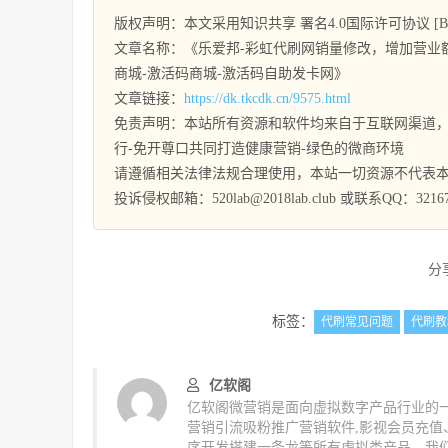
版权声明：本文采用知识共享 署名4.0国际许可协议 [BY-
文章名称：《乐爱邦-彩虹代刷网销量修改，增加营业额
商城-激活码商城-激活码自助发卡网》
文章链接：
https://dk.tkcdk.cn/9575.html
免责声明：本站所有资源和软件均来自于互联网渠道，
行-免开尊口共同打造健康营销-绿色的微商环境
请遵循相关法律法规合理使用，本站一切资源不代表
投诉侵权邮箱：520lab@2018lab.club 或联系QQ：32167
分
标签：
代刷常见问题
代刷教
亿软阁
亿软阁微营销是面向虚拟数字产品行业的一
营销引流吸粉推广营销软件,影视会员充
序开发搭建一条龙等所有虚拟类产品，我