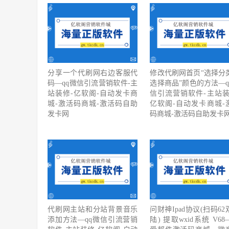
分享一个代刷网右边客服代
修改代刷网首页“选择分
码—qq微信引流营销软件-主
选择商品”颜色的方法—q
站装修-亿软阁-自动发卡商
信引流营销软件-主站装
城-激活码商城-激活码自助
亿软阁-自动发卡商城-
发卡网
码商城-激活码自助发卡
代刷网主站和分站背景音乐
问财神Ipad协议(扫码62
添加方法—qq微信引流营销
陆) 提取wxid系统 V6