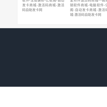
软件-主站装修-亿软阁-自动
爱邦件激活码商城—微
发卡商城-激活码商城-激活
销软件商城-电脑软件-
码自助发卡网
阁-自动发卡商城-激活
城-激活码自助发卡网