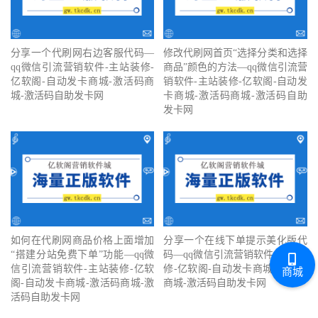
分享一个代刷网右边客服代码—
修改代刷网首页“选择分类和选择
qq微信引流营销软件-主站装修-
商品”颜色的方法—qq微信引流营
亿软阁-自动发卡商城-激活码商
销软件-主站装修-亿软阁-自动发
城-激活码自助发卡网
卡商城-激活码商城-激活码自助
发卡网
如何在代刷网商品价格上面增加
分享一个在线下单提示美化版代
“搭建分站免费下单”功能—qq微
码—qq微信引流营销软件-主站装
信引流营销软件-主站装修-亿软
修-亿软阁-自动发卡商城-激活码
商城
阁-自动发卡商城-激活码商城-激
商城-激活码自助发卡网
活码自助发卡网