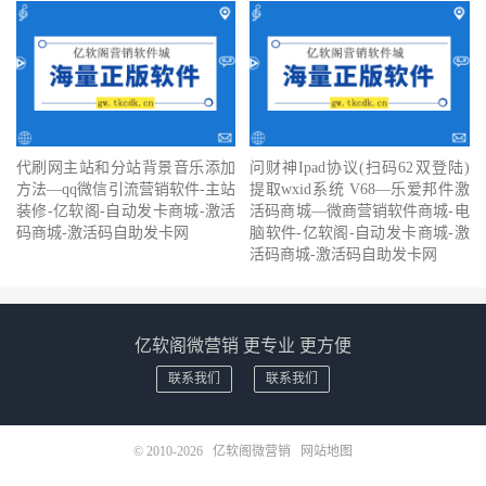
代刷网主站和分站背景音乐添加
问财神Ipad协议(扫码62双登陆)
方法—qq微信引流营销软件-主站
提取wxid系统 V68—乐爱邦件激
装修-亿软阁-自动发卡商城-激活
活码商城—微商营销软件商城-电
码商城-激活码自助发卡网
脑软件-亿软阁-自动发卡商城-激
活码商城-激活码自助发卡网
亿软阁微营销 更专业 更方便
联系我们
联系我们
© 2010-2026
亿软阁微营销
网站地图