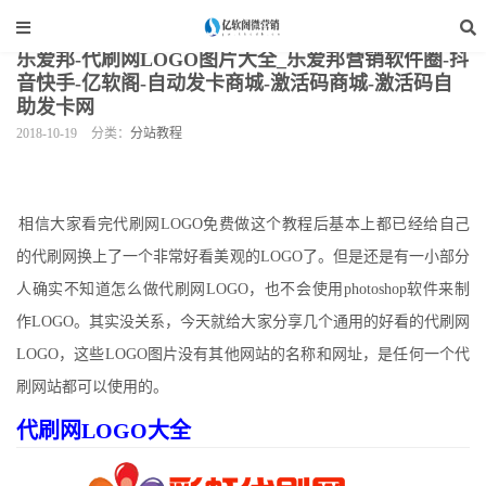
当前位置：
亿软阁微营销
>
网站装修
>
分站教程
>
正文
乐爱邦-代刷网LOGO图片大全_乐爱邦营销软件圈-抖
音快手-亿软阁-自动发卡商城-激活码商城-激活码自
助发卡网
2018-10-19
分类：
分站教程
相信大家看完代刷网LOGO免费做这个教程后基本上都已经给自己
的代刷网换上了一个非常好看美观的LOGO了。但是还是有一小部分
人确实不知道怎么做代刷网LOGO，也不会使用photoshop软件来制
作LOGO。其实没关系，今天就给大家分享几个通用的好看的代刷网
LOGO，这些LOGO图片没有其他网站的名称和网址，是任何一个代
刷网站都可以使用的。
代刷网LOGO大全