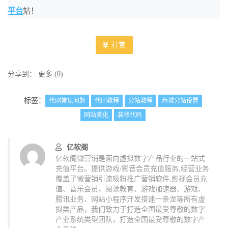
平台
站！
打赏
分享到：
更多
(
0
)
标签：
代刷常见问题
代刷教程
分站教程
商城分站设置
网站美化
装修代码
亿软阁
亿软阁微营销是面向虚拟数字产品行业的一站式
充值平台。提供游戏/影音会员充值服务,经营业务
覆盖了微营销引流吸粉推广营销软件,影视会员充
值、音乐会员、阅读教育、游戏加速器、游戏、
腾讯业务、网站小程序开发搭建一条龙等所有虚
拟类产品，我们致力于打造全国最受尊敬的数字
产业系统类型团队，打造全国最受尊敬的数字产