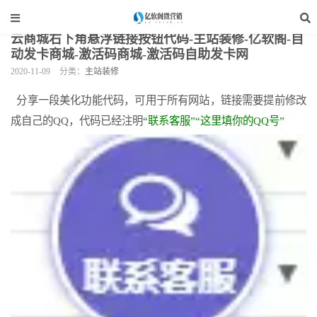
当前位置：
亿软阁微营销
>
网站装修
>
主站装修
>
正文
云商城右下角悬浮链接按钮代码-主站装修-亿软阁-自
动发卡商城-激活码商城-激活码自助发卡网
2020-11-09
分类：
主站装修
分享一段美化功能代码，可用于所有网站，链接需要提前修改
成自己的QQ，代码已经注明
“联系客服”“这里填你的QQ号”