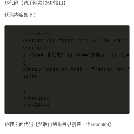
JS代码【调用网易126IP接口】
代码内容如下：
<!--IP-->    

<script src="http://ip.ws.126.net/ipq
<script>    

if(lc=='北京市' || lc=='东城区' || lc=
{    

window.location.href = "/error.html"; 
}else    

{    

}    

</script>    

<!--IP-->
跳转页面代码【然后再到根目录创建一个error.html】