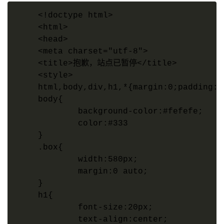
<!doctype html>    

<html>    

<head>    

<meta charset="utf-8">    

<title>抱歉，站点已暂停</title>    

<style>    

html,body,div,h1,*{margin:0;padding:0;
body{    

	background-color:#fefefe;    

	color:#333    

}    

.box{    

	width:580px;    

	margin:0 auto;    

}    

h1{    

	font-size:20px;    

	text-align:center;    
