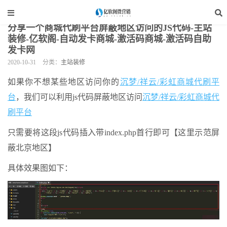
当前位置：
亿软阁微营销
>
网站装修
>
主站装修
>
正文
分享一个商城代刷平台屏蔽地区访问的JS代码-主站
装修-亿软阁-自动发卡商城-激活码商城-激活码自助
发卡网
2020-10-31
分类：
主站装修
如果你不想某些地区访问你的
沉梦/祥云/彩虹商城代刷平
台
，我们可以利用js代码屏蔽地区访问
沉梦/祥云/彩虹商城代
刷平台
只需要将这段js代码插入带index.php首行即可【这里示范屏
蔽北京地区】
具体效果图如下：