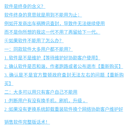
软件是终身的含义？
软件终身的意思就是用到不能用为止；
例如开发商出车祸腾讯査封，导致件无法继续使用
而不是你所想的我这一代不用了再留给下一代。
⑥如果软件不能用了怎么办？
一：同款软件大多用户都不能用？
1. 软件是不是维护【等待维护好协助客户使用】
2. 确认软件是否和谐，作者跑路或者公布退市【重新购买】
3. 确认是不是官方整顿政府査封无法左右的问题【重新购
买】
二：大多可以用只有客户自己不能用
1 :判断用户有没有换手机，刷机，升级 。
2 :如果没有更换系统卸载重装软件换个网络协助客户维护好
销售软件完整版话术！