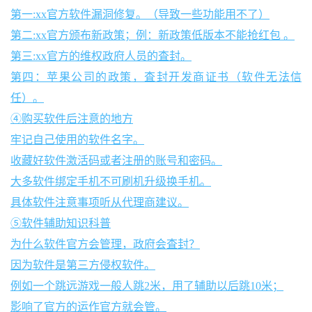
第一:xx官方软件漏洞修复。（导致一些功能用不了）
第二:xx官方颁布新政策；例：新政策低版本不能抢红包 。
第三:xx官方的维权政府人员的査封。
第四：苹果公司的政策，査封开发商证书（软件无法信
任）。
④购买软件后注意的地方
牢记自己使用的软件名字。
收藏好软件激活码或者注册的账号和密码。
大多软件绑定手机不可刷机升级换手机。
具体软件注意事项听从代理商建议。
⑤软件辅助知识科普
为什么软件官方会管理，政府会査封？
因为软件是第三方侵权软件。
例如一个跳远游戏一般人跳2米，用了辅助以后跳10米；
影响了官方的运作官方就会管。