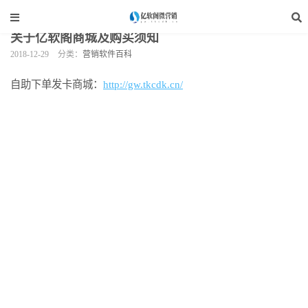
当前位置：
亿软阁微营销
>
软件资讯
>
营销软件百科
>
正文
关于亿软阁商城及购买须知
2018-12-29
分类：
营销软件百科
自助下单发卡商城：
http://gw.tkcdk.cn/