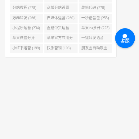
(280)
分站教程 (278)
商城分站设置
装修代码 (278)
(278)
万群转发 (266)
自媒体运营 (260)
一秒语音包 (255)
小程序运营 (234)
直播带货运营
苹果ios多开 (223)
(227)
苹果微信分身
苹果官方应用分
一键转发语音
客服
(223)
身 (219)
(219)
小红书运营 (199)
快手营销 (198)
朋友圈自动跟圈
转发 (197)