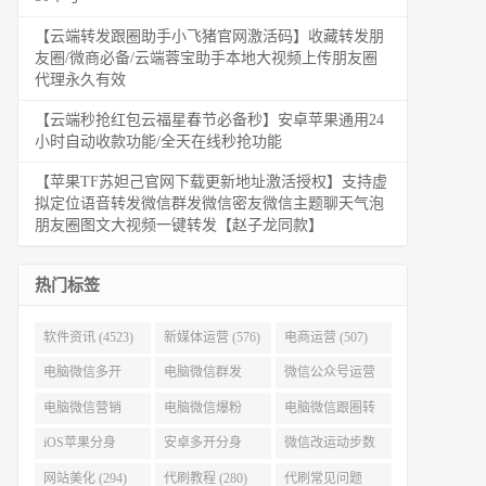
【云端转发跟圈助手小飞猪官网激活码】收藏转发朋
友圈/微商必备/云端蓉宝助手本地大视频上传朋友圈
代理永久有效
【云端秒抢红包云福星春节必备秒】安卓苹果通用24
小时自动收款功能/全天在线秒抢功能
【苹果TF苏妲己官网下载更新地址激活授权】支持虚
拟定位语音转发微信群发微信密友微信主题聊天气泡
朋友圈图文大视频一键转发【赵子龙同款】
热门标签
软件资讯 (4523)
新媒体运营 (576)
电商运营 (507)
电脑微信多开
电脑微信群发
微信公众号运营
(479)
(477)
(404)
电脑微信营销
电脑微信爆粉
电脑微信跟圈转
(386)
(384)
发 (379)
iOS苹果分身
安卓多开分身
微信改运动步数
(371)
(333)
(313)
网站美化 (294)
代刷教程 (280)
代刷常见问题