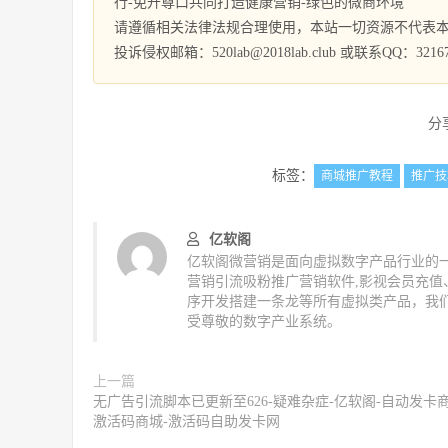
行-免开尊口共同打造健康营销-绿色的微商环境
请遵循相关法律法规合理使用，本站一切资源不代表
投诉侵权邮箱：520lab@2018lab.club 或联系QQ：32167
分
标签：
商城推广教程
推广技
亿软阁
亿软阁微营销是面向虚拟数字产品行业的一
营销引流吸粉推广营销软件,影视会员充
序开发搭建一条龙等所有虚拟类产品，我
受尊敬的数字产业系统。
上一篇
无广告引流脚本已更新至626-疑难杂症-亿软阁-自动发卡商
激活码商城-激活码自助发卡网