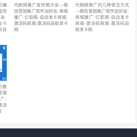
已确
代刷网推广宣传图大全—微
代刷网推广的几种常见方式
规则
信营销推广软件加好友-商城
—微信营销推广软件加好友-
友-
推广-亿软阁-自动发卡商城-
商城推广-亿软阁-自动发卡
发卡
激活码商城-激活码自助发卡
商城-激活码商城-激活码自
码自
网
助发卡网
的推
营销
广-
激活
网