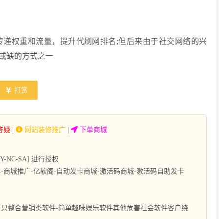
传递权重和流量，提升代刷网排名;但后来由于社交网络的兴
或缺的方式之一
打赏
答疑
|
网站装修推广
|
下单商城
NC-SA] 进行授权
商城推广-亿软阁-自动发卡商城-激活码商城-激活码自助发卡
只整合营销类软件-简单趣味娱乐软件其他危害社会软件客户绕