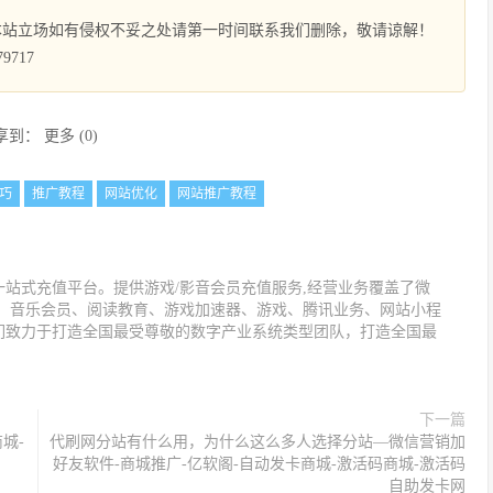
本站立场如有侵权不妥之处请第一时间联系我们删除，敬请谅解！
9717
享到：
更多
(
0
)
巧
推广教程
网站优化
网站推广教程
站式充值平台。提供游戏/影音会员充值服务,经营业务覆盖了微
值、音乐会员、阅读教育、游戏加速器、游戏、腾讯业务、网站小程
们致力于打造全国最受尊敬的数字产业系统类型团队，打造全国最
下一篇
城-
代刷网分站有什么用，为什么这么多人选择分站—微信营销加
好友软件-商城推广-亿软阁-自动发卡商城-激活码商城-激活码
自助发卡网