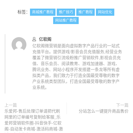
标签：
商城推广教程
推广技巧
推广教程
网站优化
网站推广教程
亿软阁
亿软阁微营销是面向虚拟数字产品行业的一站式
充值平台。提供游戏/影音会员充值服务,经营业务
覆盖了微营销引流吸粉推广营销软件,影视会员充
值、音乐会员、阅读教育、游戏加速器、游戏、
腾讯业务、网站小程序开发搭建一条龙等所有虚
拟类产品，我们致力于打造全国最受尊敬的数字
产业系统类型团队，打造全国最受尊敬的数字产
业系统。
上一篇
下一篇
乐爱邦-售后处理订单请把代刷
分站怎么一键提升商品售价
网里的订单编号复制给客服_乐
爱邦营销软件圈-抖音快手-亿软
阁-自动发卡商城-激活码商城-激