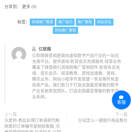
分享到：
更多
(
0
)
标签：
商城推广教程
推广技巧
推广教程
网站优化
网站推广教程
亿软阁
亿软阁微营销是面向虚拟数字产品行业的一站式
充值平台。提供游戏/影音会员充值服务,经营业务
覆盖了微营销引流吸粉推广营销软件,影视会员充
值、音乐会员、阅读教育、游戏加速器、游戏、
腾讯业务、网站小程序开发搭建一条龙等所有虚
拟类产品，我们致力于打造全国最受尊敬的数字
产业系统类型团队，打造全国最受尊敬的数字产
业系统。
客服
上一篇
下一篇
乐爱邦-售后处理订单请把代刷
分站怎么一键提升商品售价
网里的订单编号复制给客服_乐