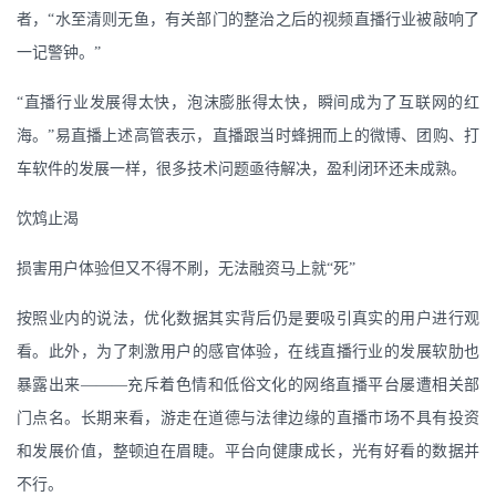
者，“水至清则无鱼，有关部门的整治之后的视频直播行业被敲响了
一记警钟。”
“直播行业发展得太快，泡沫膨胀得太快，瞬间成为了互联网的红
海。”易直播上述高管表示，直播跟当时蜂拥而上的微博、团购、打
车软件的发展一样，很多技术问题亟待解决，盈利闭环还未成熟。
饮鸩止渴
损害用户体验但又不得不刷，无法融资马上就“死”
按照业内的说法，优化数据其实背后仍是要吸引真实的用户进行观
看。此外，为了刺激用户的感官体验，在线直播行业的发展软肋也
暴露出来———充斥着色情和低俗文化的网络直播平台屡遭相关部
门点名。长期来看，游走在道德与法律边缘的直播市场不具有投资
和发展价值，整顿迫在眉睫。平台向健康成长，光有好看的数据并
不行。