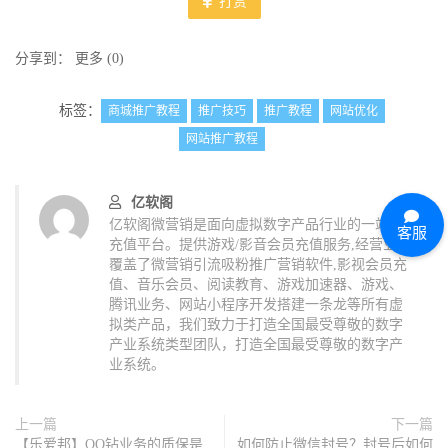
打赏
分享到：
更多
(
0
)
标签：
商城推广教程
推广技巧
推广教程
网站优化
网站推广教程
亿软阁
亿软阁微营销是面向虚拟数字产品行业的一站式
客服
充值平台。提供游戏/影音会员充值服务,经营业务
覆盖了微营销引流吸粉推广营销软件,影视会员充
值、音乐会员、阅读教育、游戏加速器、游戏、
腾讯业务、网站小程序开发搭建一条龙等所有虚
拟类产品，我们致力于打造全国最受尊敬的数字
产业系统类型团队，打造全国最受尊敬的数字产
业系统。
上一篇
下一篇
【乐爱邦】QQ钻业务的质保是
如何防止微信封号？封号后如何