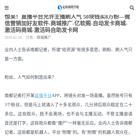
当前位置：
亿软阁微营销
>
网站装修
>
商城推广
>
正文
惊呆！直播平台允许主播刷人气 50块钱买8万粉—微
信营销加好友软件-商城推广-亿软阁-自动发卡商城-
激活码商城-激活码自助发卡网
2019-02-16
分类：
商城推广
业内人士告诉南都记者，所谓“给资源”有很多意思，刷粉、刷人气只
是一方面。
粉丝、人气如何制造出来？
南都记者打开某
直播平台
APP，将镜头对准一场直播。虽然账号只有
3个粉丝，但是马上就涌入了十多名观众，几分钟后观众稳定在二十
多位。这些观众，既不会离场，也不会与主播互动，不管主播是语
音还是打字，这些观众都像“僵尸”一样毫无反应。业内人士告诉南都
记者，这些都是机器人，平台“附赠”的。有“附赠”的机器人观众在，