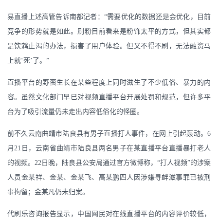
易直播上述高管告诉南都记者：“需要优化的数据还是会优化，目前
竞争的形势就是如此。刷粉目前看来是粉饰太平的方式，但其实都
是饮鸩止渴的办法，损害了用户体验。但又不得不刷，无法融资马
上就‘死’了。”
直播平台的野蛮生长在某些程度上同时滋生了不少低俗、暴力的内
容。虽然文化部门早已对视频直播平台开展处罚和规范，但许多平
台为了吸引流量仍未走出内容低俗化的怪圈。
前不久云南曲靖市陆良县有男子直播打人事件，在网上引起轰动。6
月21日，云南省曲靖市陆良县两名男子在某直播平台直播暴打老人
的视频。22日晚，陆良县公安局通过官方微博称，“打人视频”的涉案
人员金某祥、金某、金某飞、高某鹏四人因涉嫌寻衅滋事罪已被刑
事拘留；金某凡仍未归案。
代刷乐咨询报告显示，中国网民对在线直播平台的内容评价较低，