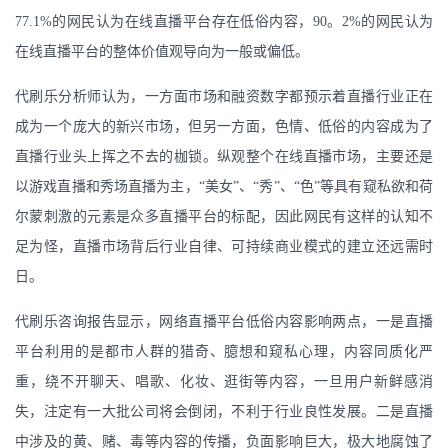
77.1%的网民认为在线直播平台存在低俗内容，90。2%的网民认为
在线直播平台的整体价值观导向为一般或偏低。
代刷乐分析师认为，一方面市场和融资数字都预示着直播行业正在
成为一个庞大的新兴市场，但另一方面，色情、低俗的内容成为了
直播行业头上挥之不去的枷锁。纵观整个在线直播市场，主要还是
以游戏直播和秀场直播为主，“美女”、“秀”、“色”等具有窥私欲和荷
尔蒙刺激的元素是众多直播平台的标配，因此网民有这样的认知不
足为怪，直播市场背后行业自律、可持续商业模式的建立还远需时
日。
代刷乐咨询报告显示，网络直播平台低俗内容影响两点，一是直播
平台利用的是都市人群的猎奇、臆想和窥私心理，内容同质化严
重，绕不开聊天、唱歌、化妆、逛街等内容，一旦用户新鲜感消
失，注定有一大批公司将会倒闭，不利于行业良性发展。二是直播
中涉及的黄、赌、毒等内容的传播，负面影响巨大，极大地腐蚀了