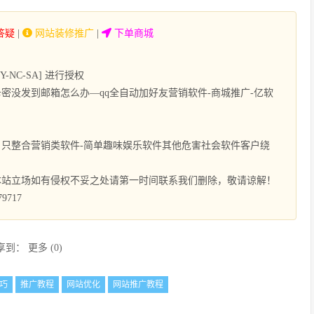
答疑
|
网站装修推广
|
下单商城
NC-SA] 进行授权
密没发到邮箱怎么办—qq全自动加好友营销软件-商城推广-亿软
只整合营销类软件-简单趣味娱乐软件其他危害社会软件客户绕
本站立场如有侵权不妥之处请第一时间联系我们删除，敬请谅解！
9717
享到：
更多
(
0
)
巧
推广教程
网站优化
网站推广教程