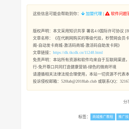
这些信息可能会帮助到你：
加盟代理
|
软件问题
版权声明：本文采用知识共享 署名4.0国际许可协议 [BY-
文章名称：《在代刷网购买的等级代挂，秒赞网会员卡
阁-自动发卡商城-激活码商城-激活码自助发卡网》
文章链接：
https://dk.tkcdk.cn/11248.html
免责声明：本站所有资源和软件均来自于互联网渠道，
行-免开尊口共同打造健康营销-绿色的微商环境
请遵循相关法律法规合理使用，本站一切资源不代表
投诉侵权邮箱：520lab@2018lab.club 或联系QQ：32167
分
标签：
商城推广教程
推广技