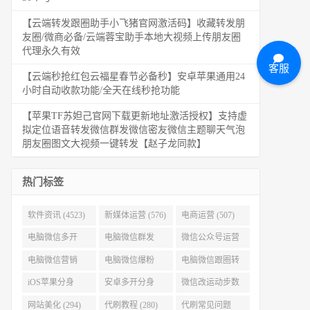
【云端转发跟圈助手小飞猪官网激活码】收藏转发朋
友圈/微商必备/云端蓉宝助手本地大视频上传朋友圈
代理永久有效
客服
【云端秒抢红包云福星春节必备秒】安卓苹果通用24
小时自动收款功能/全天在线秒抢功能
【苹果TF苏妲己官网下载更新地址激活授权】支持虚
拟定位语音转发微信群发微信密友微信主题聊天气泡
朋友圈图文大视频一键转发【赵子龙同款】
热门标签
软件资讯 (4523)
新媒体运营 (576)
电商运营 (507)
电脑微信多开
电脑微信群发
微信公众号运营
(479)
(477)
(404)
电脑微信营销
电脑微信爆粉
电脑微信跟圈转
(386)
(384)
发 (379)
iOS苹果分身
安卓多开分身
微信改运动步数
(371)
(333)
(313)
网站美化 (294)
代刷教程 (280)
代刷常见问题