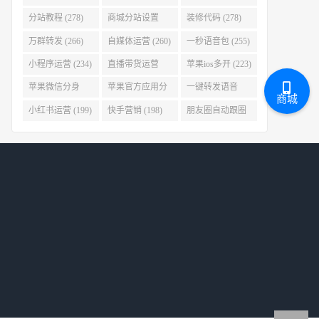
(280)
分站教程 (278)
商城分站设置
装修代码 (278)
(278)
万群转发 (266)
自媒体运营 (260)
一秒语音包 (255)
小程序运营 (234)
直播带货运营
苹果ios多开 (223)
(227)
苹果微信分身
苹果官方应用分
一键转发语音
商城
(223)
身 (219)
(219)
小红书运营 (199)
快手营销 (198)
朋友圈自动跟圈
转发 (197)