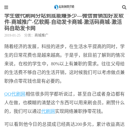
当前位置：
亿软阁微营销
>
网站装修
>
商城推广
>
正文
学生做代刷网分站到底能赚多少—微信营销加好友软
件-商城推广-亿软阁-自动发卡商城-激活码商城-激活
码自助发卡网
2019-01-25
分类：
商城推广
随着经济的发展，科技的进步，在生活水平提高的同时，学
生的日常花费也是越来越高。于是乎，就目前了解到的情况
来说，在校的学生中，80%以上有兼职的需求。往往父母给
的生活费不够自己的生活开销，这时候我们可以考虑做点兼
职挣点零花钱也是有必要的。
QQ代刷网
相信很多同学都听说过，甚至自己或者身边都有
人在做，也模糊的清楚这个东西可以用来刷会员，刷赞什么
的，我们可以通过
代刷网
实现网络兼职挣零花钱。
可以看到他今日的总提成已经高达200多元，累计收益高达