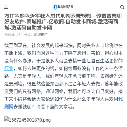
当前位置：
亿软阁微营销
>
网站装修
>
商城推广
>
正文
为什么那么多年轻人用代刷网去赚钱呢—微信营销加
好友软件-商城推广-亿软阁-自动发卡商城-激活码商
城-激活码自助发卡网
2019-01-25
分类：
商城推广
截至到现在，社会发展的越来越快，同时失业人口比例也在
不断上涨，我们面对这种压力下除了恐惧、害怕、担心根本
没有什么办法，于是很多人就会去搞一些让自己生活更好的
行业
，如何去赚更多的钱，如何给那些没有工作的人一条活
路，尤其是年轻人，我们年轻人不念书能干啥，去搬砖？还
是去刷墙，很显然这些东西都不适合年轻人去做，暮年能改
变我们的只有网络，通过网络，我们才可以让自己变好，接
下来小编将会给大家论述如何为什么那么多年轻人喜欢用
代
刷网
去赚钱呢？请看下面的文章哦。