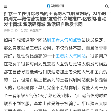
当前位置：
亿软阁微营销
>
网站装修
>
商城推广
>
正文
推荐一个性价比最高的王者刷人气刷赞网站，24小时
内刷完—微信营销加好友软件-商城推广-亿软阁-自动
发卡商城-激活码商城-激活码自助发卡网
2019-01-25
分类：
商城推广
如果你想知道哪个网站
刷王者人气和点赞
最快最稳定，
那么肯定就是王者刷赞网，不仅价格不高、而且信誉非
常好，是性价比最高的一个
王者刷人气网站
。很多用户
在花费了很多时间到处去找人互赞后觉得太浪费时候后
都在苦苦寻找能帮他们快速增加王者荣耀人气和主页赞
的平台，但是百度上搜索到的王者代刷网站很多都是骗
人的，也就是你下单后完全不会帮你刷，有些人刷一万
个王者荣耀人气值7天了都还没到账，而且最气愤的时候
联系不到客服，基本上就是等于被骗了。所以建议大家