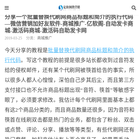
当前位置：
亿软阁微营销
>
网站装修
>
商城推广
>
正文
分享一个批量替换代刷网商品标题和简介的执行代码
—微信营销加好友软件-商城推广-亿软阁-自动发卡商
城-激活码商城-激活码自助发卡网
2019-03-25
分类：
商城推广
今天分享的教程是
批量替换代刷网商品标题和简介的执
行代码
。写这个教程的前提是很多站长都收到过音符发
给的侵权邮件，还有某个代刷网被筷首给告的事实，所
以很多人都人心惶惶，深怕自己步其后尘，而且第三方
支付接口也不允许商品标题出现“音符、筷首”等敏感字
眼了，必须要求修改。我估计每个代刷网里面基本上都
有这2个商品分类的，而且商品数量还很多，因为音符和
筷首在线刷双击都是热门的业务，都包含了粉丝、双击
或点赞、评论、分享、播放等等类型，有些代刷网还有