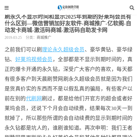
当前位置：
亿软阁微营销
>
网站装修
>
商城推广
>
正文
刷永久不显示时间和显示2025年到期的好莱坞会员有
什么区别—微信营销加好友软件-商城推广-亿软阁-自
动发卡商城-激活码商城-激活码自助发卡网
2019-03-25
分类：
商城推广
之前我们可以刷
理论永久超级会员
、豪华黄钻、豪华绿
钻、
好莱坞视频会员
，全部都是不显示到期时间的，真
正的爆卡开通的永久钻，深受广大客户的喜欢，每天都
有很多客户到天晨刷赞网刷永久超级会员就是因为我们
是货真价实的东西而不是以假乱真的骗局，有些客户以
前在别的
代刷网
刷过，都是给他们开官方的超会或者好
莱坞会员，还说下个月会自动续费，结果每次30天一到
就掉了，所以那些所谓的会自动续费的显示到期时间的
永久钻都是坑人的，谁刷谁知道。再次申明：我们王者