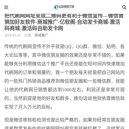
当前位置：
亿软阁微营销
>
网站装修
>
商城推广
>
正文
把代刷网网址变成二维码更有利于微信宣传—微信营
销加好友软件-商城推广-亿软阁-自动发卡商城-激活
码商城-激活码自助发卡网
2019-03-25
分类：
商城推广
传统的代刷网宣传不外乎就是QQ、QQ群、微信、贴吧、各
大论坛等等，其中微信朋友圈的效果还是非常不错的，如果
能够充分利用微信这个推广平台还是能在短时间内快速增加
代刷网的订单和销量的，我一个朋友每天就是把自己网站内
的一些热门热销商品推荐到微信朋友圈和一些微信群，就能
让他的代刷网日销售额达到1000左右，利润还是非常可观
的，当然前提是他的好友和群多，换句话说他就依靠微信就
实现了月入万元的目标。
但是微信审核和检测也是比较严格的，如果你经常在朋友圈
或者群里发布你的代刷网网址很容易就被拦截了，这样客户