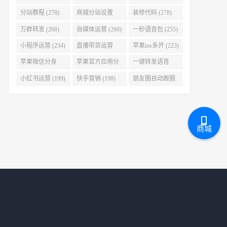
(280)
分站教程 (278)
商城分站设置
装修代码 (278)
(278)
万群转发 (266)
自媒体运营 (260)
一秒语音包 (255)
小程序运营 (234)
直播带货运营
苹果ios多开 (223)
(227)
苹果微信分身
苹果官方应用分
一键转发语音
(223)
身 (219)
(219)
小红书运营 (199)
快手营销 (198)
朋友圈自动跟圈
转发 (197)
商城