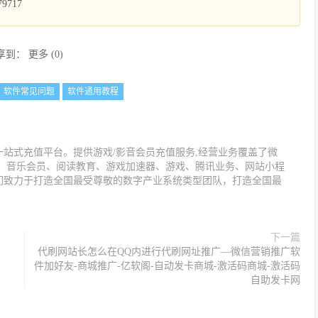
9717
享到：
更多
(
0
)
软件常见问题
软件通用教程
站式充值平台。提供游戏/影音会员充值服务,经营业务覆盖了微
值、音乐会员、阅读教育、游戏加速器、游戏、腾讯业务、网站小程
们致力于打造全国最受尊敬的数字产业系统类型团队，打造全国最
下一篇
代刷网站长怎么在QQ内进行代刷网址推广—微信营销推广软
件加好友-商城推广-亿软阁-自动发卡商城-激活码商城-激活码
自助发卡网