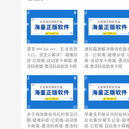
遇到WeChat.exe - 无法找到
通知最新解决微信低版
入口，该怎么解决？-疑难杂
法—亿软阁-疑难杂症-
症-亿软阁-自动发卡商城-激
阁-自动发卡商城-激活
活码商城-激活码自助发卡网
城-激活码自助发卡网
关于修改微信号后的常见问
苹果多开掉证书时如何
题-疑难杂症-亿软阁-自动发
后台备份聊天记录-疑
卡商城-激活码商城-激活码
症-亿软阁-自动发卡商城