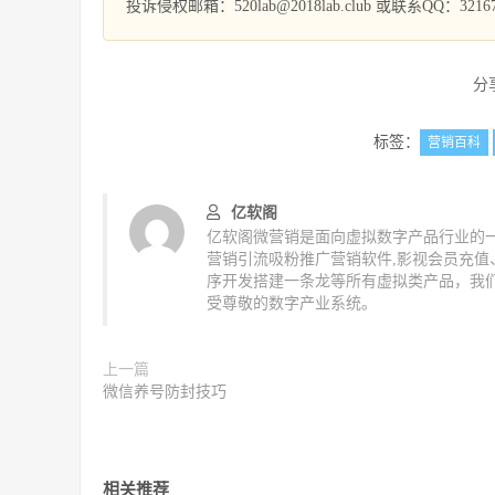
投诉侵权邮箱：520lab@2018lab.club 或联系QQ：32167
分
标签：
营销百科
亿软阁
亿软阁微营销是面向虚拟数字产品行业的一
营销引流吸粉推广营销软件,影视会员充
序开发搭建一条龙等所有虚拟类产品，我
受尊敬的数字产业系统。
上一篇
微信养号防封技巧
相关推荐