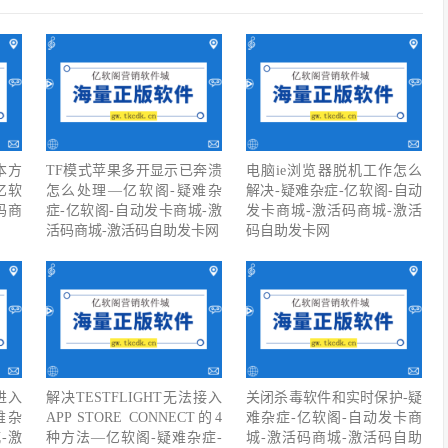
本方
TF模式苹果多开显示已奔溃
电脑ie浏览器脱机工作怎么
亿软
怎么处理—亿软阁-疑难杂
解决-疑难杂症-亿软阁-自动
码商
症-亿软阁-自动发卡商城-激
发卡商城-激活码商城-激活
活码商城-激活码自助发卡网
码自助发卡网
进入
解决TESTFLIGHT无法接入
关闭杀毒软件和实时保护-疑
难杂
APP STORE CONNECT的4
难杂症-亿软阁-自动发卡商
-激
种方法—亿软阁-疑难杂症-
城-激活码商城-激活码自助