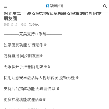
当前位置：
亿软阁微营销
>
手机软件
>
安卓多开
>
正文
时光宝盒-一品安卓动感安卓动感安卓激活码可同步
朋友圈
2023-10-19
分类：
安卓多开
————完美支持11系统————
独家密友功能 讲课助手♛
万群直播 同步朋友圈♛
无限多开 批量删除朋友圈♛
使用动感安卓激活码大视频转发 流畅无疑 ♛
支持后台提醒功能 无遗漏信息 ♛
更多神秘功能欢迎品鉴♛