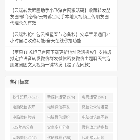
【云端转发跟圈助手小飞猪官网激活码】收藏转发朋
友圈/微商必备/云端蓉宝助手本地大视频上传朋友圈
代理永久有效
【云端秒抢红包云福星春节必备秒】安卓苹果通用24
小时自动收款功能/全天在线秒抢功能
【苹果TF苏妲己官网下载更新地址激活授权】支持虚
拟定位语音转发微信群发微信密友微信主题聊天气泡
朋友圈图文大视频一键转发【赵子龙同款】
热门标签
软件资讯 (4523)
新媒体运营 (576)
电商运营 (507)
电脑微信多开
电脑微信群发
微信公众号运营
(479)
(477)
(404)
电脑微信营销
电脑微信爆粉
电脑微信跟圈转
(386)
(384)
发 (379)
iOS苹果分身
安卓多开分身
微信改运动步数
(371)
(333)
(313)
网站美化 (294)
代刷教程 (280)
代刷常见问题