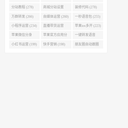
(280)
分站教程 (278)
商城分站设置
装修代码 (278)
(278)
万群转发 (266)
自媒体运营 (260)
一秒语音包 (255)
小程序运营 (234)
直播带货运营
苹果ios多开 (223)
(227)
苹果微信分身
苹果官方应用分
一键转发语音
(223)
身 (219)
(219)
小红书运营 (199)
快手营销 (198)
朋友圈自动跟圈
转发 (197)