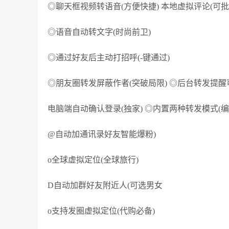
◎聊天框视频转语音(方便快捷) 本地虚拟评论(可批
◎语音自动转文字(时尚前卫)
◎通过好友后主动打招呼(-键通过)
◎朋友圈转发屏蔽作者(突破局限) ◎后台转发提醒
电脑端自动确认登录(独家) ◎内置两种转发模式(编
@自动加通讯录好友智能爆粉)
o全球虚拟定位(全球旅行)
D自动加群好友附近人(可选男女
o支持发圈虚拟定位(代购必备)