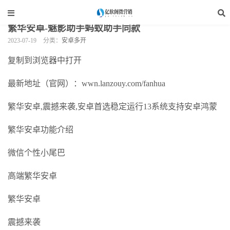
当前位置：
亿软阁微营销
>
手机软件
>
安卓多开
>
正文
繁华安卓-魅影助手蚂蚁助手同款
2023-07-19
分类：
安卓多开
复制到浏览器中打开
最新地址（官网）：wwn.lanzouy.com/fanhua
繁华安卓,震撼来袭,安卓首选稳定运行13系统支持安卓鸿蒙
繁华安卓功能介绍
微信个性小尾巴
高端繁华安卓
繁华安卓
震撼来袭