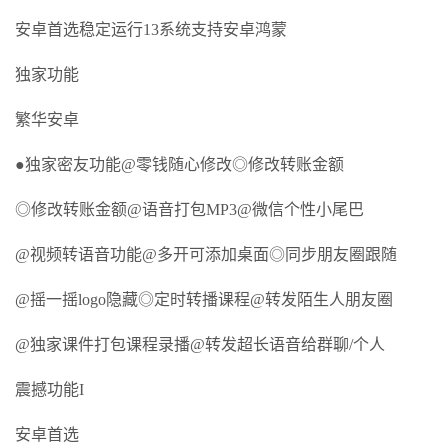
安卓首选稳定运行13系统支持安卓鸿蒙
独家功能
繁华安卓
●独家密友功能@零钱随心修改◎修改转账金额
◎修改转账金额@语音打包MP3@微信个性小尾巴
@视频转语音功能@多开可添加桌面◎同步朋友圈跟随
@摇一摇logo隐藏◎定时转播课程@转发陌生人朋友圈
@独家课件打包课程录播@转发超长语音给群聊/个人
震撼功能I
安卓首选