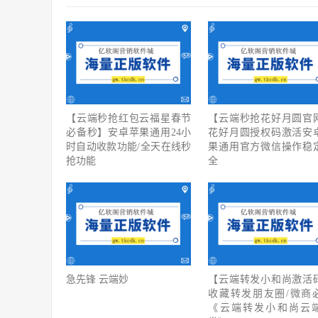
【云端秒抢红包云福星春节
【云端秒抢花好月圆官
必备秒】安卓苹果通用24小
花好月圆授权码激活安
时自动收款功能/全天在线秒
果通用官方微信操作稳
抢功能
全
急先锋 云端妙
【云端转发小和尚激活
收藏转发朋友圈/微商
《云端转发小和尚云