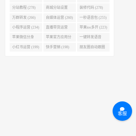
(280)
分站教程 (278)
商城分站设置
装修代码 (278)
(278)
万群转发 (266)
自媒体运营 (260)
一秒语音包 (255)
小程序运营 (234)
直播带货运营
苹果ios多开 (223)
(227)
苹果微信分身
苹果官方应用分
一键转发语音
(223)
身 (219)
(219)
小红书运营 (199)
快手营销 (198)
朋友圈自动跟圈
转发 (197)
客服