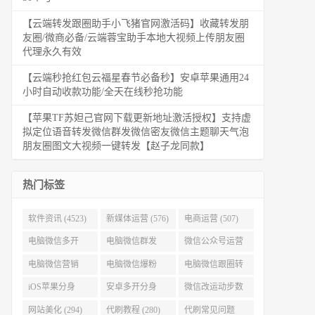
【云端转发跟圈助手小飞猪官网激活码】收藏转发朋
友圈/微商必备/云端蓉宝助手本地大视频上传朋友圈
代理永久有效
【云端秒抢红包云福星春节必备秒】安卓苹果通用24
小时自动收款功能/全天在线秒抢功能
【苹果TF苏妲己官网下载更新地址激活授权】支持虚
拟定位语音转发微信群发微信密友微信主题聊天气泡
朋友圈图文大视频一键转发【赵子龙同款】
热门标签
软件资讯 (4523)
新媒体运营 (576)
电商运营 (507)
电脑微信多开
电脑微信群发
微信公众号运营
(479)
(477)
(404)
电脑微信营销
电脑微信爆粉
电脑微信跟圈转
(386)
(384)
发 (379)
iOS苹果分身
安卓多开分身
微信改运动步数
(371)
(333)
(313)
网站美化 (294)
代刷教程 (280)
代刷常见问题