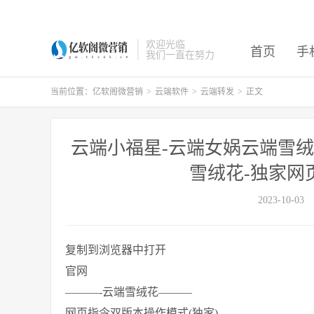
欢迎光临
首页
手
我们一直在努力
当前位置：
亿软阁微营销
>
云端软件
>
云端转发
>
正文
云端小福星-云端女娲云端雪
雪绒花-独家网
2023-10-03
复制到浏览器中打开
官网
———-云端雪绒花———
网页指令双版本操作模式(独家)