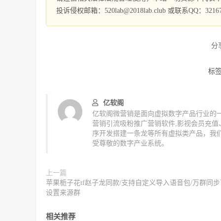
投诉侵权邮箱：520lab@2018lab.club 或联系QQ：32167
分
标
亿软阁
亿软阁微营销是面向虚拟数字产品行业的一
营销引流吸粉推广营销软件,影视会员充
序开发搭建一条龙等所有虚拟类产品，我
受尊敬的数字产业系统。
上一篇
苹果栀子花tf赵子龙同款/支持自定义导入语音包/万群同步
设置来源群
相关推荐