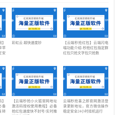
网】
彩虹云 超快速度妙
【云端秒抢红包】云端闪电
卓苹
喵功能介绍-秒抢红包指定群
定安
红包只抢文字包只抢数
码】
【云端秒抢小火狐官网地址
云端秒抢喜之郎官网激活登
必备
激活码授权使用教程】必备
录更新地址，官方微信操作
端转
抢红包速度快不封号/实时推
稳定安全24小时挂机运行