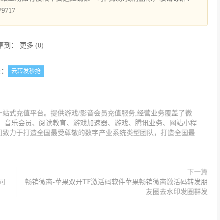
9717
享到：
更多
(
0
)
签：
云转发秒抢
站式充值平台。提供游戏/影音会员充值服务,经营业务覆盖了微
值、音乐会员、阅读教育、游戏加速器、游戏、腾讯业务、网站小程
们致力于打造全国最受尊敬的数字产业系统类型团队，打造全国最
下一篇
可
畅销微商-苹果双开TF激活码软件苹果畅销微商激活码转发朋
友圈去水印发圈群发