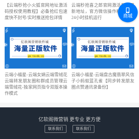
【云端秒抢小火狐官网地址激活
云端秒抢喜之郎官网激活登录更
码授权使用教程】必备抢红包速
新地址，官方微信操作稳定安全
商城
度快不封号/实时推送抢包详情
24小时挂机运行
云端小福星-云端女娲云端雪绒花
云端小福星-云端盘古魔翡翠风信
云端转发朋友圈和群成员管理云
子小蚂蚁蓝孔雀【同步转发朋友
端雪绒花-独家网页指令双版本操
圈点赞通讯录备份】
作模式
亿软阁微营销 更专业 更方便
联系我们
联系我们