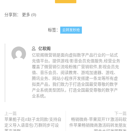
分享到：
更多
(
0
)
标签：
云转发秒抢
亿软阁
亿软阁微营销是面向虚拟数字产品行业的一站式
充值平台。提供游戏/影音会员充值服务,经营业务
覆盖了微营销引流吸粉推广营销软件,影视会员充
值、音乐会员、阅读教育、游戏加速器、游戏、
腾讯业务、网站小程序开发搭建一条龙等所有虚
拟类产品，我们致力于打造全国最受尊敬的数字
产业系统类型团队，打造全国最受尊敬的数字产
业系统。
上一篇
下一篇
苹果栀子花tf赵子龙同款/支持自
畅销微商-苹果双开TF激活码软
定义导入语音包/万群同步可设
件苹果畅销微商激活码转发朋友