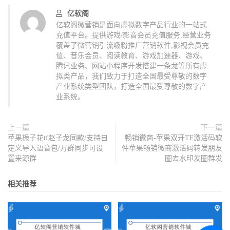
亿软阁
亿软阁微营销是面向虚拟数字产品行业的一站式
充值平台。提供游戏/影音会员充值服务,经营业务
覆盖了微营销引流吸粉推广营销软件,影视会员充
值、音乐会员、阅读教育、游戏加速器、游戏、
腾讯业务、网站小程序开发搭建一条龙等所有虚
拟类产品，我们致力于打造全国最受尊敬的数字
产业系统类型团队，打造全国最受尊敬的数字产
业系统。
上一篇
下一篇
苹果栀子花tf赵子龙同款/支持自
畅销微商-苹果双开TF激活码软
定义导入语音包/万群同步可设
件苹果畅销微商激活码转发朋友
置来源群
圈去水印发圈群发
相关推荐