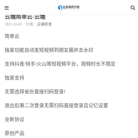
当前位置：
亿软阁微营销
>
云端软件
>
云端转发
>
正文
云端简单云-云端
2023-10-03
分类：
云端转发
简单云
独家功能自动发短视频到朋友圈并去水印
支持抖音/快手/火山等短视频平台，视频时长不限定
独家支持
无需选择省份直接扫码登录!
退出后第二次登录无需扫码直接登录且记忆设置
全新协议
原创产品