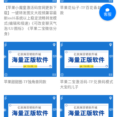
【苹果小魔童激活码官网更新下
苹果花仙子-TF百花香赵子龙同
载】一键转发图文大视频兼容最
款
客服
新ios16系统以上稳定流畅转发模
式(编辑和极速)《可改变聊天气
泡/UI/图标》《苹果二宝微信分
身》
苹果甜甜圈-TF独角兽同款
苹果二宝激活码-TF兑换码模式
大宝的儿子