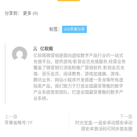
分享到：
更多
(
0
)
标签：
iOS苹果分身
亿软阁
亿软阁微营销是面向虚拟数字产品行业的一站式
充值平台。提供游戏/影音会员充值服务,经营业务
覆盖了微营销引流吸粉推广营销软件,影视会员充
值、音乐会员、阅读教育、游戏加速器、游戏、
腾讯业务、网站小程序开发搭建一条龙等所有虚
拟类产品，我们致力于打造全国最受尊敬的数字
产业系统类型团队，打造全国最受尊敬的数字产
业系统。
上一篇
下一篇
苹果省略号-TF
时光宝盒-一品安卓动感安卓动
感安卓激活码可同步朋友圈