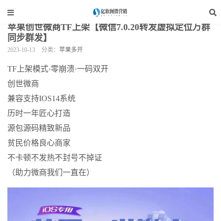
当前位置：
亿软阁微营销
>
手机软件
>
苹果多开
>
正文
苹果创世微商TF上架【微信7.0.20转发虚拟定位万群
同步群发】
2023-10-13
分类：
苹果多开
TF上架模式·零崩溃·一码双开
创世微商
兼容支持IOS14系统
历时一年匠心打造
源包源码精致新品
贫民价格良心商家
不卡顿不发热不封号不掉证
（助力微商我们一直在）